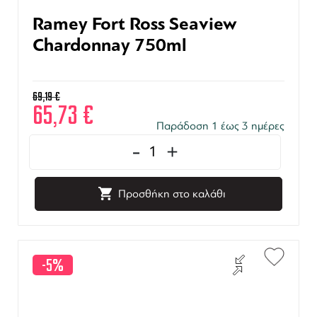
Ramey Fort Ross Seaview
Chardonnay 750ml
69,19
€
65,73
€
Παράδοση 1 έως 3 ημέρες
-
+
Προσθήκη στο καλάθι
-5%