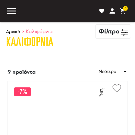
0
Φίλτρα
>
Καλιφόρνια
Αρχική
ΚΑΛΙΦΌΡΝΙΑ
ASS
BLOG
ΣΥΓΚΡΙΣΗ
9 προϊόντα
-7%