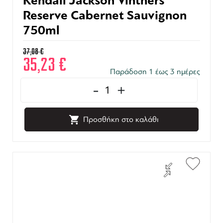
Kendall Jackson Vintners
Reserve Cabernet Sauvignon
750ml
37,08
€
35,23
€
Παράδοση 1 έως 3 ημέρες
-
+
Προσθήκη στο καλάθι