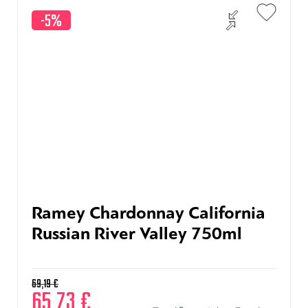
-5%
Ramey Chardonnay California
Russian River Valley 750ml
69,19
€
65,73
€