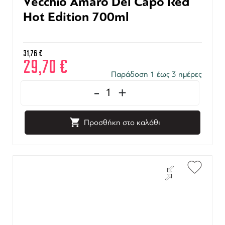
Vecchio Amaro Del Capo Red
Hot Edition 700ml
31,76
€
29,70
€
Παράδοση 1 έως 3 ημέρες
-
+
Προσθήκη στο καλάθι