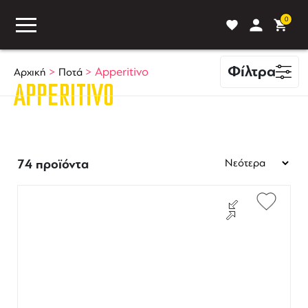
0
Φίλτρα
>
>
Apperitivo
Αρχική
Ποτά
APPERITIVO
ASS
BLOG
ΣΥΓΚΡΙΣΗ
74 προϊόντα