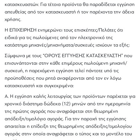
κατασκευαστών. Για τέτοια προϊόντα θα παραδίδεται εγγύηση
απευθείας από τον κατασκευαστή ή τον παρέχοντα την άδεια
χρήσης.
Η ΕΠΙΧΕΙΡΗΣΗ ενημερώνει τους επισκέπτες/Πελάτες ότι
ειδικά για τις πωλούμενες από τον ηλεκτρονικό της
κατάστημα μηχανές/μηχανήματα/συσκευές ισχύουν τα εξής:
Σύμφωνα με τους “ΟΡΟΥΣ ΕΓΓΥΗΣΗΣ ΚΑΤΑΣΚΕΥΑΣΤΗ” που
επισυνάπτονται στην κάθε επιμέρους πωλούμενη μηχανή/
συσκευή, η παρεχόμενη εγγύηση τελεί πάντοτε υπό τις
προϋποθέσεις που ρητά αναφέρονται από τον εν λόγω
κατασκευαστή και συγκεκριμένα:
Α. Η εγγύnσn καλής λειτουργίας των προϊόντων παρέχεται για
χρονικό διάστημα δώδεκα (12) μηνών από τnv ημερομηνία
τnς πρώτης αγοράς που αναγράφεται στn θεωρnμένn
απόδειξη/τιμολόγιο αγοράς. Για τnν παροχή τnς εγγύnσnς
απαιτείται n επίδειξη τnς θεωρnμένnς απόδειξnς/τιμολογίου
αγοράς στnν οποία αναγράφεται ο τύπος και το μοντέλο του