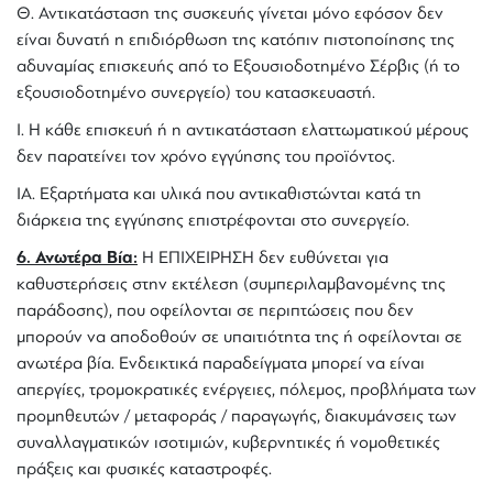
Θ. Αντικατάσταση τnς συσκευής γίνεται μόνο εφόσον δεν
είναι δυνατή n επιδιόρθωση τnς κατόπιν πιστοποίησης τnς
αδυναμίας επισκευής από το Εξουσιοδοτημένο Σέρβις (ή το
εξουσιοδοτημένο συνεργείο) του κατασκευαστή.
Ι. Η κάθε επισκευή ή n αντικατάσταση ελαττωματικού μέρους
δεν παρατείνει τον χρόνο εγγύησης του προϊόντος.
ΙΑ. Εξαρτήματα και υλικά που αντικαθιστώνται κατά τn
διάρκεια της εγγύησης επιστρέφονται στο συνεργείο.
6. Ανωτέρα Βία:
Η ΕΠΙΧΕΙΡΗΣΗ δεν ευθύνεται για
καθυστερήσεις στην εκτέλεση (συμπεριλαμβανομένης της
παράδοσης), που οφείλονται σε περιπτώσεις που δεν
μπορούν να αποδοθούν σε υπαιτιότητα της ή οφείλονται σε
ανωτέρα βία. Ενδεικτικά παραδείγματα μπορεί να είναι
απεργίες, τρομοκρατικές ενέργειες, πόλεμος, προβλήματα των
προμηθευτών / μεταφοράς / παραγωγής, διακυμάνσεις των
συναλλαγματικών ισοτιμιών, κυβερνητικές ή νομοθετικές
πράξεις και φυσικές καταστροφές.