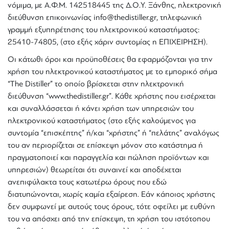
νόμιμα, με Α.Φ.Μ. 142518445 της Δ.Ο.Υ. Ξάνθης, ηλεκτρονική
διεύθυνση επικοινωνίας info@thedistiller.gr, τηλεφωνική
γραμμή εξυπηρέτησης του ηλεκτρονικού καταστήματος:
25410-74805, (στο εξής χάριν συντομίας η ΕΠΙΧΕΙΡΗΣΗ).
Οι κάτωθι όροι και προϋποθέσεις θα εφαρμόζονται για την
χρήση του ηλεκτρονικού καταστήματος με το εμπορικό σήμα
“The Distiller” το οποίο βρίσκεται στην ηλεκτρονική
διεύθυνση “www.thedistiller.gr”. Κάθε χρήστης που εισέρχεται
και συναλλάσσεται ή κάνει χρήση των υπηρεσιών του
ηλεκτρονικού καταστήματος (στο εξής καλούμενος για
συντομία “επισκέπτης” ή/και “χρήστης” ή “πελάτης” αναλόγως
του αν περιορίζεται σε επίσκεψη μόνον στο κατάστημα ή
πραγματοποιεί και παραγγελία και πώληση προϊόντων και
υπηρεσιών) θεωρείται ότι συναινεί και αποδέχεται
ανεπιφύλακτα τους κατωτέρω όρους που εδώ
διατυπώνονται, χωρίς καμία εξαίρεση. Εάν κάποιος χρήστης
δεν συμφωνεί με αυτούς τους όρους, τότε οφείλει με ευθύνη
του να απόσχει από την επίσκεψη, τη χρήση του ιστότοπου