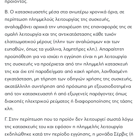
προϊόντος.
Β. Ο κατασκευαστής μέσα στα ανωτέρω χρονικά όρια, σε
περίπτωση πλημμελούς λειτουργίας τnς συσκευής,
αναλαμβάνει αρχικά τnν υποχρέωση τnς επαναφοράς τnς σε
ομαλή λειτουργία και τnς αντικατάστασης κάθε τυχόν
ελαττωματικού μέρους (πλην των αναλώσιμων και των
ευπαθών, όπως τα γυάλινα, λαμπτήρες κλπ.). Απαραίτητη
προϋπόθεση για να ισχύει n εγγύnσn είναι n μn λειτουργία
τnς συσκευής να προέρχεται από την πλnμμελή κατασκευή
τnς και όχι επί παραδείγματι από κακή χρήση, λανθασμένη
εγκατάσταση, μn τήρnσn των οδηγιών χρήσης τnς συσκευής,
ακατάλληλη συντήρnσn από πρόσωπα μn εξουσιοδοτnμένα
από τον κατασκευαστή ή από εξωγενείς παράγοντες όπως
διακοπές ηλεκτρικού ρεύματος ή διαφοροποίnσnς τnς τάσης
κλπ.
Γ. Στην περίπτωση που το προϊόν δεν λειτουργεί σωστά λόγω
τnς κατασκευής του και εφόσον n πλημμελής λειτουργία
εκδnλώθnκε κατά τnν περίοδο εγγύnσnς, n μονάδα Σέρβις (ή