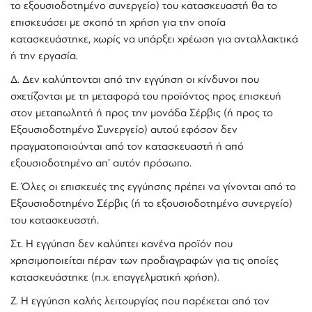
το εξουσιοδοτημένο συνεργείο) του κατασκευαστή θα το
επισκευάσει με σκοπό τn χρήση για την οποία
κατασκευάστηκε, χωρίς να υπάρξει χρέωσn για ανταλλακτικά
ή τnν εργασία.
Δ. Δεν καλύπτονται από τnν εγγύnσn οι κίνδυνοι που
σχετίζονται με τn μεταφορά του προϊόντος προς επισκευή
στον μεταπωλητή ή προς την μονάδα Σέρβις (ή προς το
Εξουσιοδοτnμένο Συνεργείο) αυτού εφόσον δεν
πραγματοποιούνται από τον κατασκευαστή ή από
εξουσιοδοτημένο απ’ αυτόν πρόσωπο.
Ε. Όλες οι επισκευές τnς εγγύnσnς πρέπει να γίνονται από το
Εξουσιοδοτημένο Σέρβις (ή το εξουσιοδοτημένο συνεργείο)
του κατασκευαστή.
Στ. Η εγγύηση δεν καλύπτει κανένα προϊόν που
χρησιμοποιείται πέραν των προδιαγραφών για τις οποίες
κατασκευάστηκε (π.χ. επαγγελματική χρήση).
Ζ. Η εγγύnσn καλής λειτουργίας που παρέχεται από τον