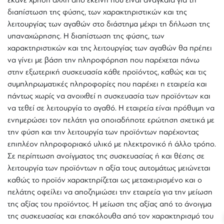
έκανε χρήση άλλη από εκείνη που είναι αναγκαία για τη
διαπίστωση της φύσης, των χαρακτηριστικών και της
λειτουργίας των αγαθών στο διάστημα μέχρι τη δήλωση της
υπαναχώρησης. Η διαπίστωση της φύσης, των
χαρακτηριστικών και της λειτουργίας των αγαθών θα πρέπει
να γίνει με βάση την πληροφόρηση που παρέχεται πάνω
στην εξωτερική συσκευασία κάθε προϊόντος, καθώς και τις
συμπληρωματικές πληροφορίες που παρέχει η εταιρεία και
πάντως χωρίς να ανοιχθεί η συσκευασία των προϊόντων και
να τεθεί σε λειτουργία το αγαθό. Η εταιρεία είναι πρόθυμη να
ενημερώσει τον πελάτη για οποιαδήποτε ερώτηση σχετικά με
την φύση και την λειτουργία των προϊόντων παρέχοντας
T
r
e
h
l
e
επιπλέον πληροφοριακό υλικό με ηλεκτρονικό ή άλλο τρόπο.
l
i
D
t
i
s
s
i
Σε περίπτωση ανοίγματος της συσκευασίας ή και θέσης σε
t
D
i
l
e
l
h
e
T
r
λειτουργία των προϊόντων η αξία τους αυτομάτως μειώνεται
καθώς το προϊόν χαρακτηρίζεται ως μεταχειρισμένο και ο
πελάτης οφείλει να αποζημιώσει την εταιρεία για την μείωση
της αξίας του προϊόντος. Η μείωση της αξίας από το άνοιγμα
της συσκευασίας και επακόλουθα από τον χαρακτηρισμό του