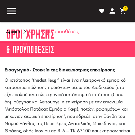
0
ΟΡΟΙ ΧΡΗΣΗΣ
Όροι & Προϋποθέσεις
Αρχική
& ΠΡΟΫΠΟΘΕΣΕΙΣ
ASS
BLOG
ΣΥΓΚΡΙΣΗ
Εισαγωγικά- Στοιχεία της διαχειρίστριας επιχείρησης
O ιστότοπος “thedistiller.gr” είναι ένα ηλεκτρονικό εμπορικό
κατάστημα πώλησης προϊόντων μέσω του Διαδικτύου (στο
εξής καλούμενο ηλεκτρονικό κατάστημα ή ιστότοπος) που
δημιούργησε και λειτουργεί η επιχείρηση με την επωνυμία
“Απόστολος Πατάκας Εμπόριο Καφέ, ποτών, ροφημάτων και
μηχανών ατομική επιχείρηση”, που εδρεύει στην Ξάνθη του
Νομού Ξάνθης της Περιφέρεις Ανατολικής Μακεδονίας και
Θράκης, οδός Ικονίου αριθ. 6 – TK 67100 και εκπροσωπείται