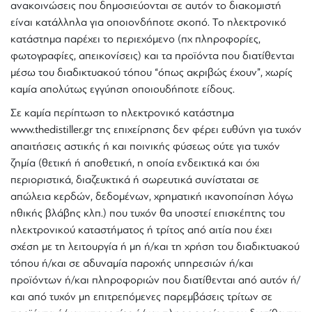
ανακοινώσεις που δημοσιεύονται σε αυτόν το διακομιστή
είναι κατάλληλα για οποιονδήποτε σκοπό. Το ηλεκτρονικό
κατάστημα παρέχει το περιεχόμενο (πχ πληροφορίες,
φωτογραφίες, απεικονίσεις) και τα προϊόντα που διατίθενται
μέσω του διαδικτυακού τόπου “όπως ακριβώς έχουν”, χωρίς
καμία απολύτως εγγύηση οποιουδήποτε είδους.
Σε καμία περίπτωση το ηλεκτρονικό κατάστημα
www.thedistiller.gr της επιχείρησης δεν φέρει ευθύνη για τυχόν
απαιτήσεις αστικής ή και ποινικής φύσεως ούτε για τυχόν
ζημία (θετική ή αποθετική, η οποία ενδεικτικά και όχι
περιοριστικά, διαζευκτικά ή σωρευτικά συνίσταται σε
απώλεια κερδών, δεδομένων, χρηματική ικανοποίηση λόγω
ηθικής βλάβης κλπ.) που τυχόν θα υποστεί επισκέπτης του
ηλεκτρονικού καταστήματος ή τρίτος από αιτία που έχει
σχέση με τη λειτουργία ή μη ή/και τη χρήση του διαδικτυακού
τόπου ή/και σε αδυναμία παροχής υπηρεσιών ή/και
προϊόντων ή/και πληροφοριών που διατίθενται από αυτόν ή/
και από τυχόν μη επιτρεπόμενες παρεμβάσεις τρίτων σε