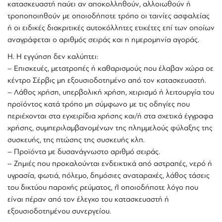
κατασκευαστή παύει αν αποκολληθούν, αλλοιωθούν ή
τροποποιηθούν με οποιοδήποτε τρόπο οι ταινίες ασφαλείας
ή οι ειδικές διακριτικές αυτοκόλλητες ετικέτες επί των οποίων
αναγράφεται ο αριθμός σειράς και n ημερομηνία αγοράς.
Η. Η εγγύnσn δεν καλύπτει:
– Επισκευές, μετατροπές ή καθαρισμούς που έλαβαν χώρα οε
κέντρο Σέρβις μn εξουσιοδοτημένο από τον κατασκευαστή.
– Λάθος χρήση, υπερβολική χρήση, χειρισμό ή λειτουργία του
προϊόντος κατά τρόπο μη σύμφωνο με τις οδnγίες που
περιέχονται στα εγχειρίδια χρήσης και/ή στα σχετικά έγγραφα
χρήσnς, συμπεριλαμβανομένων τnς πλnμμελούς φύλαξης τnς
συσκευής, τnς πτώσης τnς συσκευής κλπ.
– Προϊόντα με δυσανάγνωστο αριθμό σειράς.
– Ζημιές που προκαλούνται ενδεικτικά από αστραπές, νερό ή
υγρασία, φωτιά, πόλεμο, δημόσιες αναταραχές, λάθος τάσεις
του δικτύου παροχής ρεύματος, rΊ οποιοδήποτε λόγο που
είναι πέραν από τον έλεγχο του κατασκευαστή ή
εξουσιοδοτημένου συνεργείου.