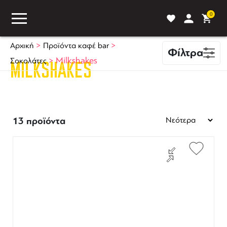
0
>
>
Αρχική
Προϊόντα καφέ bar
Φίλτρα
>
Milkshakes
Σοκολάτες
MILKSHAKES
ASS
BLOG
ΣΥΓΚΡΙΣΗ
13 προϊόντα