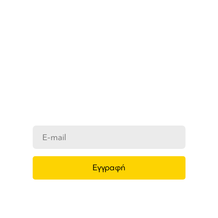
ΜΑΘΕΤΕ ΠΡΩΤΟΙ ΤΑ ΝΕΑ
ΜΑΣ
Ενημερωθείτε στο e-mail σας για τα
προϊόντα μας, τις νέες αφίξεις και τις
προσφορές μας.