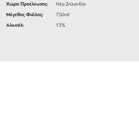
Χώρα Προέλευσης:
Νέα Ζηλανδία
Μέγεθος Φιάλης:
750ml
Αλκοόλ:
13%
ΔΩΡΕΑΝ ΜΕΤΑΦΟΡΙΚΑ
για αγορές άνω των 99 €
3 ΑΤΟΚΕΣ ΔΟΣΕΙΣ
ευέλικτες πληρωμές