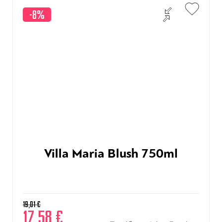
-8%
Villa Maria Blush 750ml
19,01
€
17,58
€