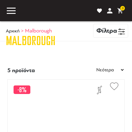
0
Φίλτρα
>
Malborough
Αρχική
MALBOROUGH
ASS
BLOG
ΣΥΓΚΡΙΣΗ
5 προϊόντα
-8%