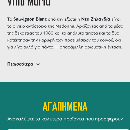
Villa Maria
Sauvignon Blanc
Νέα Ζηλανδία
To
από την εξωτική
είναι
το οινικό αντίστοιχο της Madonna. Aρχίζοντας από τα μέσα
της δεκαετίας του 1980 και το απόλυτο τίποτα και τα δύο
κατέκτησαν την κορυφή των προτιμήσεων του κοινού, όχι
για λίγο αλλά για πάντα. Η απαράμιλλη αρωματική ένταση,
η φινέτσα που χαρίζει το ψυχρό κλίμα μαζί με τα εξωτικά
φρούτα που δίνουν οι ατελείωτες ώρες ηλιοφάνειας
Περισσότερα
δημιουργούν έναν ακαταμάχητο συνδιασμό. Όμως, στην
Νέα Ζηλανδία υπάρχει πολύ μεγαλύτερο βάθος από το
Sauvignon Blanc
ή τουλάχιστον αυτό αποδεικνύει η
Villa Maria
υπέροχη γκάμα της
. Άψογο δέσιμο ποικιλιών,
περιοχών και οινοποιητικών τεχνικών με γνώση και όραμα.
ΑΓΑΠΗΜΕΝΑ
Τα υπόλοιπα τα εκφράζει συνοπτικά ο κύριος Stevenson:
Villa Maria
παραγωγός
“H
είναι, συνολικά, ο καλύτερος
κρασιού
Νέα Ζηλανδία
στην
” ΤΟΜ STEVENSON “The New
Ανακαλύψτε τα καλύτερα προϊόντα που προσφέρουν
SOTHEBY’S Wine Encyclopedia”