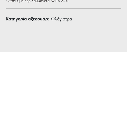
* Στην τιμή περιλαμβάνεται ΦΠΑ 24%
Κατηγορία αξεσουάρ:
Φλόγιστρα
ΔΩΡΕΑΝ ΜΕΤΑΦΟΡΙΚΑ
για αγορές άνω των 99 €
3 ΑΤΟΚΕΣ ΔΟΣΕΙΣ
ευέλικτες πληρωμές