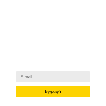
ΜΑΘΕΤΕ ΠΡΩΤΟΙ ΤΑ ΝΕΑ
ΜΑΣ
Ενημερωθείτε στο e-mail σας για τα
προϊόντα μας, τις νέες αφίξεις και τις
προσφορές μας.