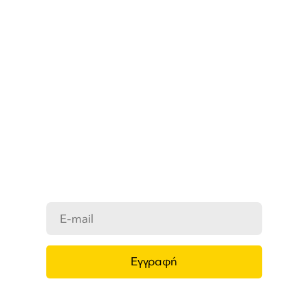
ΜΑΘΕΤΕ ΠΡΩΤΟΙ ΤΑ ΝΕΑ
ΜΑΣ
Ενημερωθείτε στο e-mail σας για τα
προϊόντα μας, τις νέες αφίξεις και τις
προσφορές μας.