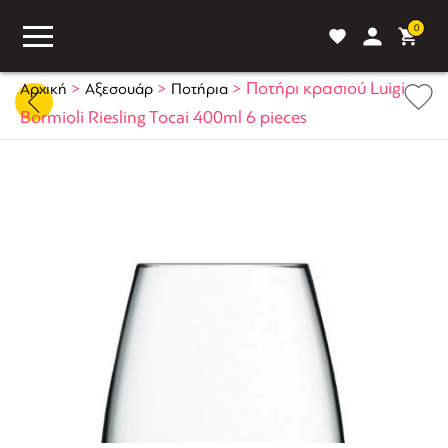
0
>
>
>
Ποτήρι κρασιού Luigi
Αρχική
Αξεσουάρ
Ποτήρια
Bormioli Riesling Tocai 400ml 6 pieces
ASS
BLOG
ΣΥΓΚΡΙΣΗ