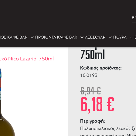
B
-11%
ΟΣ ΚΑΦΕ BAR
ΠΡΟΪΟΝΤΑ ΚΑΦΕ BAR
ΑΞΕΣΟΥΑΡ
ΠΟΥΡΑ
Ντάμα Κούπα 
750ml
κό Nico Lazaridi 750ml
Κωδικός προϊόντος:
10.0193
6,94
€
6,18
€
Περιγραφή:
Πολυποικιλιακός λευκός ξ
από το οινοποιείο του Nico