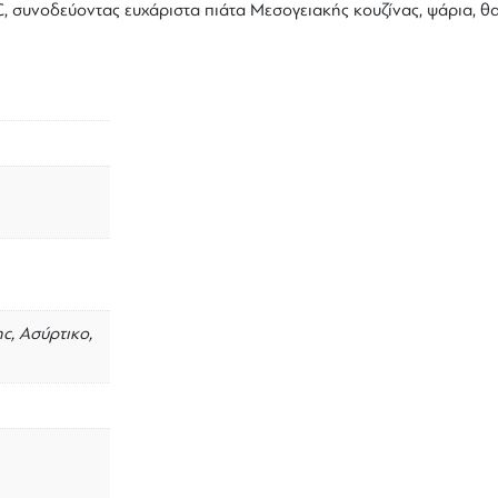
C, συνοδεύοντας ευχάριστα πιάτα Μεσογειακής κουζίνας, ψάρια, θ
c, Ασύρτικο,