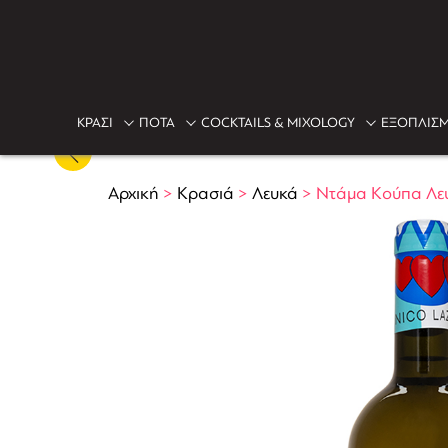
ΚΡΑΣΙ
ΠΟΤΑ
COCKTAILS & MIXOLOGY
ΕΞΟΠΛΙΣΜ
Αρχική
>
Κρασιά
>
Λευκά
>
Ντάμα Κούπα Λευ