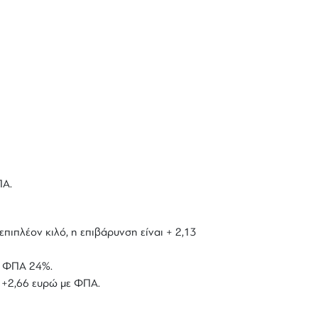
ΠΑ.
επιπλέον κιλό, η επιβάρυνση είναι + 2,13
με ΦΠΑ 24%.
ό +2,66 ευρώ με ΦΠΑ.