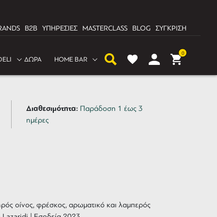
RANDS
B2B
ΥΠΗΡΕΣΙΕΣ
MASTERCLASS
BLOG
ΣΥΓΚΡΙΣΗ
0
DELI
ΔΩΡΑ
HOME BAR
Λευκό Nico Lazaridi
Διαθεσιμότητα:
Παράδοση 1 έως 3
ημέρες
ηρός οίνος, φρέσκος, αρωματικό και λαμπερός
 Lazaridi | Εσοδεία 2023