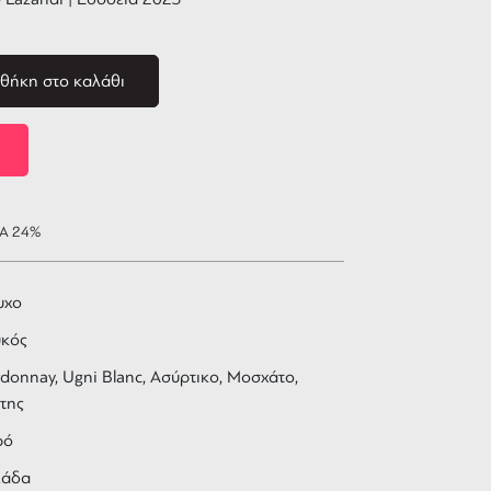
θήκη στο καλάθι
ΠΑ 24%
υχο
υκός
donnay, Ugni Blanc, Ασύρτικο, Μοσχάτο,
της
ρό
λάδα