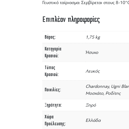
Γευστικό ταίριασμα: Σερβίρεται στους 8-10°
Επιπλέον πληροφορίες
Βάρος
1,75 kg
Κατηγορία
Ήσυχο
Κρασιού
Τύπος
Λευκός
Κρασιού
Chardonnay, Ugni Blan
Ποικιλίες
Μοσχάτο, Ροδίτης
Ξηρότητα
Ξηρό
Χώρα
Ελλάδα
Προέλευσης