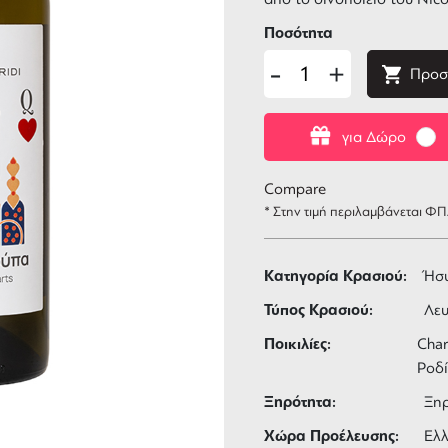
Ποσότητα
-
+
Προσ
για Δώρο
Compare
* Στην τιμή περιλαμβάνεται Φ
Κατηγορία Κρασιού:
Ήσ
Τύπος Κρασιού:
Λε
Ποικιλίες:
Char
Ροδί
Ξηρότητα:
Ξη
Χώρα Προέλευσης:
Ελ