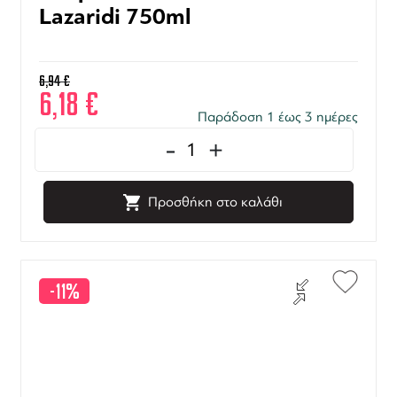
Lazaridi 750ml
6,94
€
6,18
€
Παράδοση 1 έως 3 ημέρες
-
+
Προσθήκη στο καλάθι
-11%