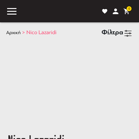
0
Φίλτρα
>
Nico Lazaridi
Αρχική
ASS
BLOG
ΣΥΓΚΡΙΣΗ