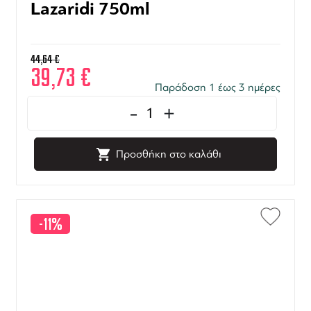
Lazaridi 750ml
44,64
€
39,73
€
Παράδοση 1 έως 3 ημέρες
-
+
Προσθήκη στο καλάθι
-11%