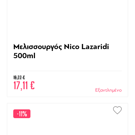
Μελισσουργός Nico Lazaridi
500ml
19,22
€
17,11
€
Εξαντλημένο
-11%