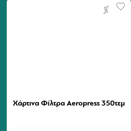
νεώτερη σειρά Cavalieri Lazaridi περιλαμβάνει τους
μονοποικιλιακούς οίνους Assyrtiko, Malagousia & Merlot.
Επίσης, η εταιρία οινοποιεί στην κατηγορία των λιαστών
φυσικών γλυκών οίνων τον οίνο Μελισσουργός και το
λευκό και το ροζέ αφρώδες ξηρό οίνο Solitaire.
Στο Οινοποιείο Château Nico Lazaridi στην περιοχή της
Αγοράς οι επιλεγμένες ποικιλίες σταφυλιών που
καλλιεργούνται δίνουν οίνους με την ένδειξη ΠΓΕ Δράμα
και Αγορά.
Χάρτινα Φίλτρα Aeropress 350τεμ