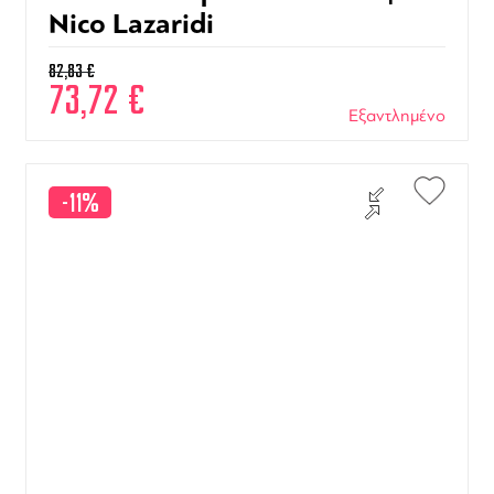
Nico Lazaridi
82,83
€
73,72
€
Εξαντλημένο
-11%