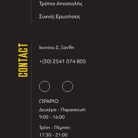
Τρόποι Αποστολής
Συχνές Ερωτήσεις
CONTACT
Ικονίου 2, Ξανθη
+(30) 2541 074 805
T
r
e
h
l
e
l
i
D
t
i
s
s
i
t
D
i
l
e
l
h
e
T
r
ΩΡΑΡΙΟ
Δευτέρα - Παρασκευή:
9:00 - 16:00
Τρίτη - Πέμπτη:
17:30 - 21:00