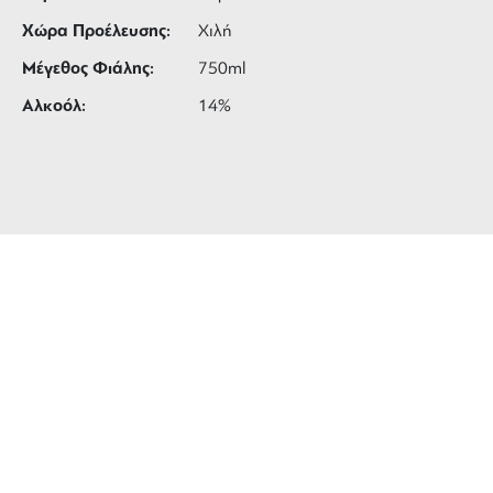
Χώρα Προέλευσης:
Χιλή
Μέγεθος Φιάλης:
750ml
Αλκοόλ:
14%
ΔΩΡΕΑΝ ΜΕΤΑΦΟΡΙΚΑ
για αγορές άνω των 99 €
3 ΑΤΟΚΕΣ ΔΟΣΕΙΣ
ευέλικτες πληρωμές