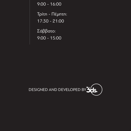
9:00 - 16:00
Τρίτη - Πέμπτη:
17:30 - 21:00
Σάββατο:
9:00 - 15:00
T
r
e
h
l
e
l
DESIGNED AND DEVELOPED BY
i
D
t
i
s
s
i
t
D
i
l
e
l
h
e
T
r