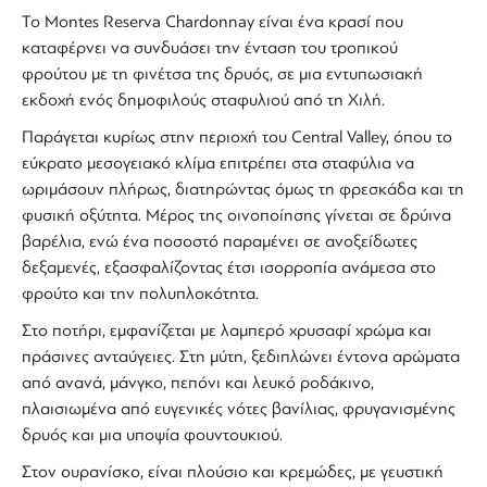
Το
Montes Reserva Chardonnay
είναι ένα
κρασί
που
καταφέρνει να συνδυάσει την ένταση του τροπικού
φρούτου με τη φινέτσα της δρυός, σε μια εντυπωσιακή
εκδοχή ενός δημοφιλούς σταφυλιού από τη
Χιλή
.
Παράγεται κυρίως στην περιοχή του Central Valley, όπου το
εύκρατο μεσογειακό κλίμα επιτρέπει στα σταφύλια να
ωριμάσουν πλήρως, διατηρώντας όμως τη φρεσκάδα και τη
φυσική οξύτητα. Μέρος της οινοποίησης γίνεται σε δρύινα
βαρέλια, ενώ ένα ποσοστό παραμένει σε ανοξείδωτες
δεξαμενές, εξασφαλίζοντας έτσι ισορροπία ανάμεσα στο
φρούτο και την πολυπλοκότητα.
Στο ποτήρι
, εμφανίζεται με λαμπερό χρυσαφί χρώμα και
πράσινες ανταύγειες. Στη μύτη, ξεδιπλώνει έντονα αρώματα
από ανανά, μάνγκο, πεπόνι και λευκό ροδάκινο,
πλαισιωμένα από ευγενικές νότες βανίλιας, φρυγανισμένης
δρυός και μια υποψία φουντουκιού.
Στον ουρανίσκο
, είναι πλούσιο και κρεμώδες, με γευστική