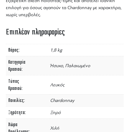
εξαιρετική σχέση ποιότητας-τιμής και αποτελεί ιδανική
επιλογή για όσους αγαπούν τα
Chardonnay
με χαρακτήρα,
χωρίς υπερβολές.
Επιπλέον πληροφορίες
Βάρος
1,8 kg
Κατηγορία
Ήσυχο, Παλαιωμένο
Κρασιού
Τύπος
Λευκός
Κρασιού
Ποικιλίες
Chardonnay
Ξηρότητα
Ξηρό
Χώρα
Χιλή
Προέλευσης