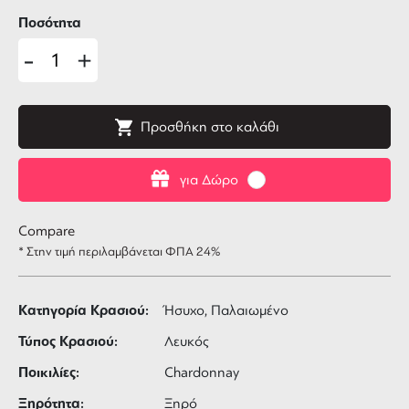
Ποσότητα
-
+
Προσθήκη στο καλάθι
για Δώρο
Compare
* Στην τιμή περιλαμβάνεται ΦΠΑ 24%
Κατηγορία Κρασιού:
Ήσυχο, Παλαιωμένο
Τύπος Κρασιού:
Λευκός
Ποικιλίες:
Chardonnay
Ξηρότητα:
Ξηρό