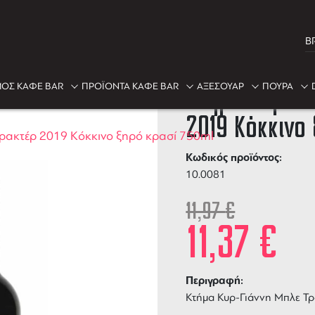
B
-5%
ΟΣ ΚΑΦΕ BAR
ΠΡΟΪΟΝΤΑ ΚΑΦΕ BAR
ΑΞΕΣΟΥΑΡ
ΠΟΥΡΑ
Κτήμα Κυρ-Γι
2019 Κόκκινο
ρακτέρ 2019 Κόκκινο ξηρό κρασί 750ml
Κωδικός προϊόντος:
10.0081
11,97
€
11,37
€
Περιγραφή:
Κτήμα Κυρ-Γιάννη Μπλε Τ