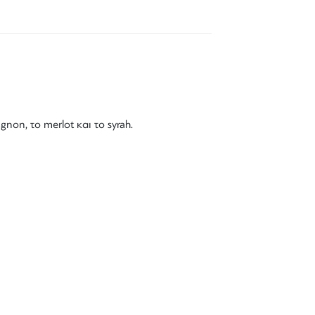
ignon
, το
merlot
και το
syrah
.