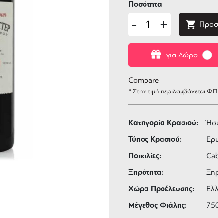
Ποσότητα
-
+
Προσ
για Δώρο
Compare
* Στην τιμή περιλαμβάνεται Φ
Κατηγορία Κρασιού:
Ήσ
Τύπος Κρασιού:
Ερ
Ποικιλίες:
Cab
Ξηρότητα:
Ξη
Χώρα Προέλευσης:
Ελ
Μέγεθος Φιάλης:
75