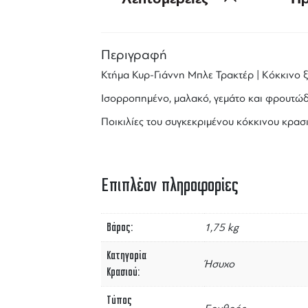
Περιγραφή
Κτήμα Κυρ-Γιάννη
Μπλε Τρακτέρ
| Κόκκινο 
Ισορροπημένο, μαλακό, γεμάτο και φρουτώδ
Ποικιλίες
του συγκεκριμένου
κόκκινου κρασ
Επιπλέον πληροφορίες
Βάρος
1,75 kg
Κατηγορία
Ήσυχο
Κρασιού
Τύπος