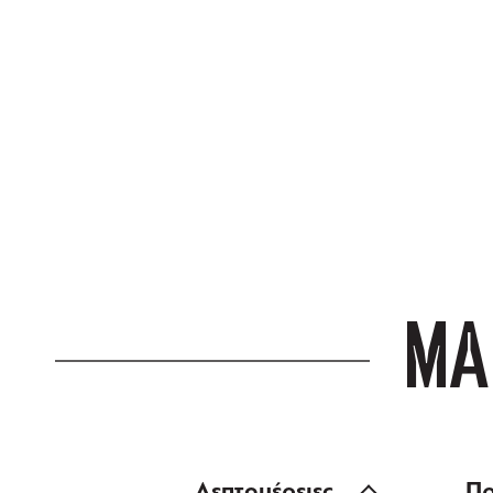
ΔΩΡΕΑΝ ΜΕΤ
για αγορές άνω
ΜΑ
Λεπτομέρειες
Πρ