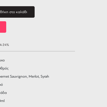
θήκη στο καλάθι
ΠΑ 24%
υχο
υθρός
ernet Sauvignon, Merlot, Syrah
ρό
λάδα
0ml