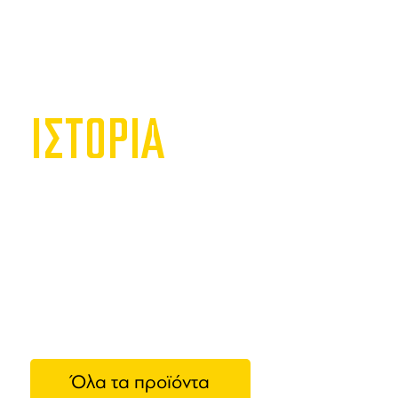
ΙΣΤΟΡΙΑ
Κτήμα 
Η Κυρ-Γιάν
μορφές της
οινοποιητι
Μπουτάρης,
φάση της ε
Όλα τα προϊόντα