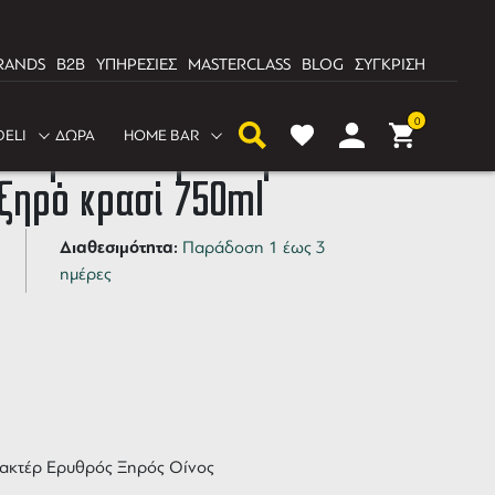
RANDS
B2B
ΥΠΗΡΕΣΙΕΣ
MASTERCLASS
BLOG
ΣΥΓΚΡΙΣΗ
0
DELI
ΔΩΡΑ
HOME BAR
άννη Μπλε Τρακτέρ
 ξηρό κρασί 750ml
Διαθεσιμότητα:
Παράδοση 1 έως 3
ημέρες
ρακτέρ Ερυθρός Ξηρός Οίνος