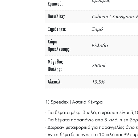
Ερυθρός
Κρασιού
Ποικιλίες
Cabernet Sauvignon, M
Ξηρότητα
Ξηρό
Χώρα
Ελλάδα
Προέλευσης
Μέγεθος
750ml
Φιάλης
Αλκοόλ
13.5%
1) Speedex | Αστικά Κέντρα
· Για δέματα μέχρι 3 κιλά, η χρέωση είναι 3
· Για δέματα παραπάνω από 3 κιλά, η επιβάρ
· Δωρεάν μεταφορικά για παραγγελίες άνω τ
· Αν το δέμα ξεπερνάει τα 10 κιλά και 99 ε