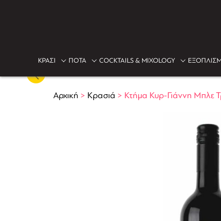
ΚΡΑΣΙ
ΠΟΤΑ
COCKTAILS & MIXOLOGY
ΕΞΟΠΛΙΣΜ
Αρχική
>
Κρασιά
>
Κτήμα Κυρ-Γιάννη Μπλε Τ