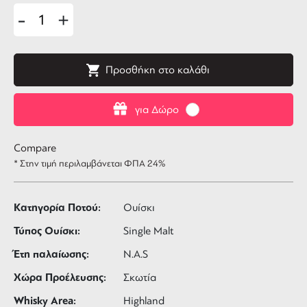
-
+
Προσθήκη στο καλάθι
για Δώρο
Compare
* Στην τιμή περιλαμβάνεται ΦΠΑ 24%
Κατηγορία Ποτού:
Ουίσκι
Τύπος Ουίσκι:
Single Malt
Έτη παλαίωσης:
N.A.S
Χώρα Προέλευσης:
Σκωτία
Whisky Area:
Highland