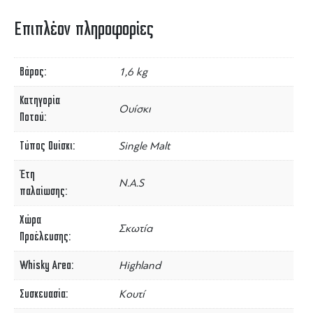
Επιπλέον πληροφορίες
Βάρος
1,6 kg
Κατηγορία
Ουίσκι
Ποτού
Τύπος Ουίσκι
Single Malt
Έτη
N.A.S
παλαίωσης
Χώρα
Σκωτία
Προέλευσης
Whisky Area
Highland
Συσκευασία
Κουτί