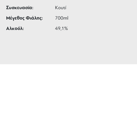
Συσκευασία:
Κουτί
Μέγεθος Φιάλης:
700ml
Αλκοόλ:
49,1%
ΔΩΡΕΑΝ ΜΕΤΑΦΟΡΙΚΑ
για αγορές άνω των 99 €
3 ΑΤΟΚΕΣ ΔΟΣΕΙΣ
ευέλικτες πληρωμές