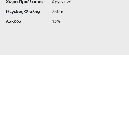
Χώρα Προέλευσης:
Αργεντινή
Μέγεθος Φιάλης:
750ml
Αλκοόλ:
13%
ΔΩΡΕΑΝ ΜΕΤΑΦΟΡΙΚΑ
για αγορές άνω των 99 €
3 ΑΤΟΚΕΣ ΔΟΣΕΙΣ
ευέλικτες πληρωμές