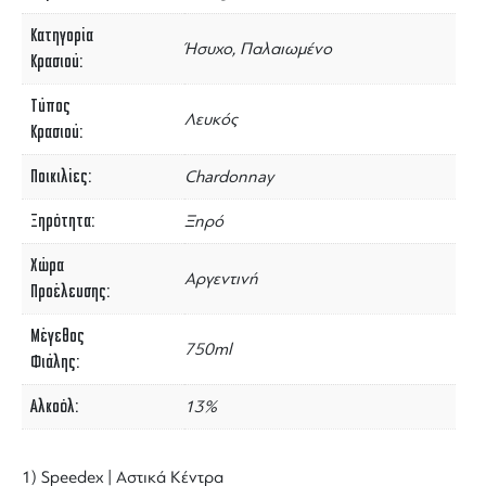
Κατηγορία
Ήσυχο, Παλαιωμένο
Κρασιού
Τύπος
Λευκός
Κρασιού
Ποικιλίες
Chardonnay
Ξηρότητα
Ξηρό
Χώρα
Αργεντινή
Προέλευσης
Μέγεθος
750ml
Φιάλης
Αλκοόλ
13%
1) Speedex | Αστικά Κέντρα