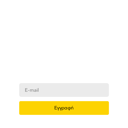
ΜΑΘΕΤΕ ΠΡΩΤΟΙ ΤΑ ΝΕΑ
ΜΑΣ
Ενημερωθείτε στο e-mail σας για τα
προϊόντα μας, τις νέες αφίξεις και τις
προσφορές μας.