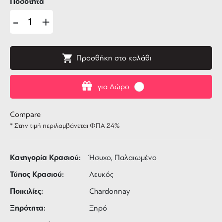
Ποσότητα
-
+
Προσθήκη στο καλάθι
για Δώρο
Compare
* Στην τιμή περιλαμβάνεται ΦΠΑ 24%
Κατηγορία Κρασιού:
Ήσυχο, Παλαιωμένο
Τύπος Κρασιού:
Λευκός
Ποικιλίες:
Chardonnay
Ξηρότητα:
Ξηρό