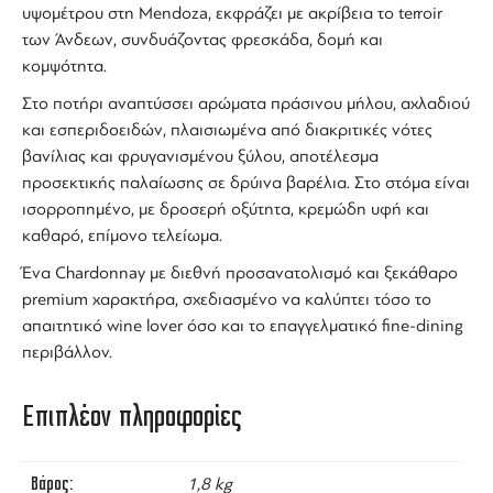
υψομέτρου στη
Mendoza
, εκφράζει με ακρίβεια το terroir
των Άνδεων, συνδυάζοντας φρεσκάδα, δομή και
κομψότητα.
Στο ποτήρι αναπτύσσει αρώματα
πράσινου μήλου, αχλαδιού
και εσπεριδοειδών
, πλαισιωμένα από διακριτικές νότες
βανίλιας και φρυγανισμένου ξύλου
, αποτέλεσμα
προσεκτικής παλαίωσης σε δρύινα βαρέλια. Στο στόμα είναι
ισορροπημένο, με δροσερή οξύτητα, κρεμώδη υφή και
καθαρό, επίμονο τελείωμα.
Ένα
Chardonnay
με διεθνή προσανατολισμό και ξεκάθαρο
premium χαρακτήρα, σχεδιασμένο να καλύπτει τόσο το
απαιτητικό wine lover όσο και το επαγγελματικό
fine-dining
περιβάλλον.
Επιπλέον πληροφορίες
Βάρος
1,8 kg