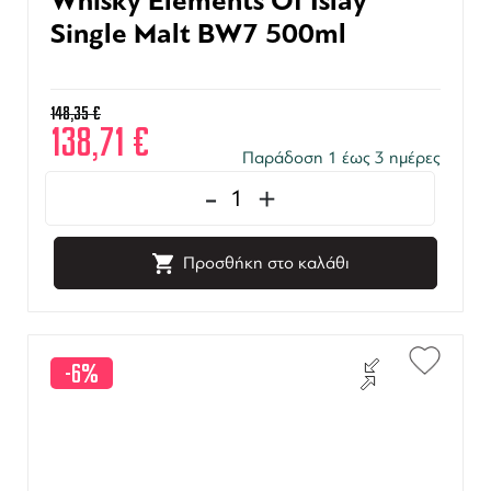
Whisky Elements Of Islay
Single Malt BW7 500ml
148,35
€
138,71
€
Παράδοση 1 έως 3 ημέρες
-
+
Προσθήκη στο καλάθι
-6%