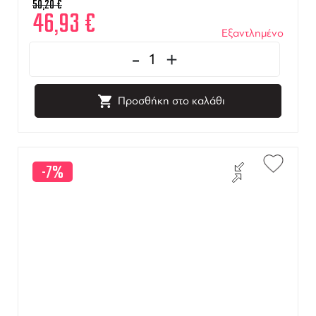
50,20
€
46,93
€
Εξαντλημένο
-
+
Προσθήκη στο καλάθι
-7%