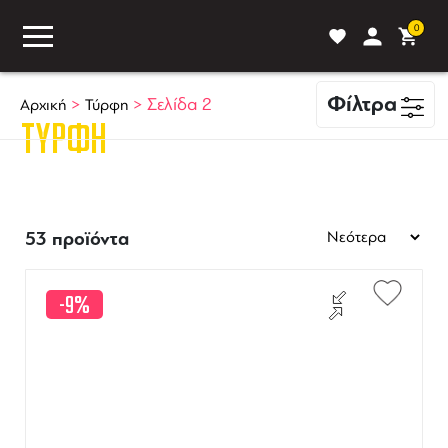
0
Φίλτρα
>
>
Σελίδα 2
Αρχική
Τύρφη
ΤΎΡΦΗ
ASS
BLOG
ΣΥΓΚΡΙΣΗ
53 προϊόντα
-9%