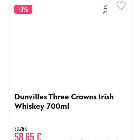
-8%
Dunvilles Three Crowns Irish
Whiskey 700ml
63,75
€
58,65
€