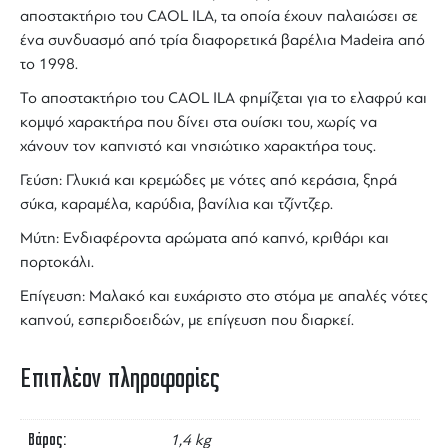
αποστακτήριο του
CAOL ILA
, τα οποία έχουν παλαιώσει σε
ένα συνδυασμό από τρία διαφορετικά βαρέλια
Madeira
από
το 1998.
Το αποστακτήριο του
CAOL ILA
φημίζεται για το ελαφρύ και
κομψό χαρακτήρα που δίνει στα
ουίσκι
του, χωρίς να
χάνουν τον καπνιστό και νησιώτικο χαρακτήρα τους.
Γεύση: Γλυκιά και κρεμώδες με νότες από κεράσια, ξηρά
σύκα, καραμέλα, καρύδια, βανίλια και τζίντζερ.
Μύτη: Ενδιαφέροντα αρώματα από καπνό, κριθάρι και
πορτοκάλι.
Επίγευση: Μαλακό και ευχάριστο στο στόμα με απαλές νότες
καπνού, εσπεριδοειδών, με επίγευση που διαρκεί.
Επιπλέον πληροφορίες
Βάρος
1,4 kg