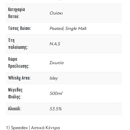
Κατηγορία
Ουίσκι
Ποτού
Τύπος Ουίσκι
Peated, Single Malt
Έτη
N.A.S
παλαίωσης
Χώρα
Σκωτία
Προέλευσης
Whisky Area
Islay
Μέγεθος
500ml
Φιάλης
Αλκοόλ
53.5%
1) Speedex | Αστικά Κέντρα