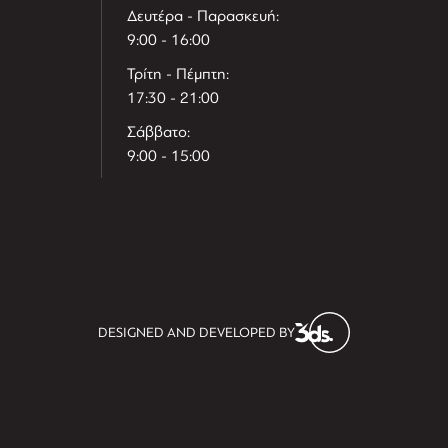
Δευτέρα - Παρασκευή:
9:00 - 16:00
Τρίτη - Πέμπτη:
17:30 - 21:00
Σάββατο:
9:00 - 15:00
T
r
e
h
l
e
l
DESIGNED AND DEVELOPED BY
i
D
t
i
s
s
i
t
D
i
l
e
l
h
e
T
r