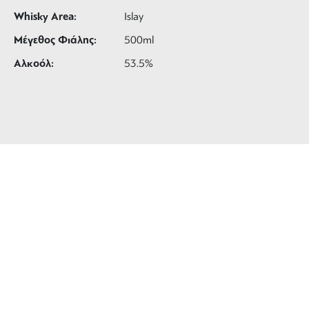
Whisky Area:
Islay
Μέγεθος Φιάλης:
500ml
Αλκοόλ:
53.5%
ΔΩΡΕΑΝ ΜΕΤΑΦΟΡΙΚΑ
για αγορές άνω των 99 €
3 ΑΤΟΚΕΣ ΔΟΣΕΙΣ
ευέλικτες πληρωμές