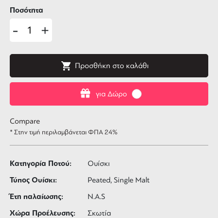
Ποσότητα
-
+
Προσθήκη στο καλάθι
για Δώρο
Compare
* Στην τιμή περιλαμβάνεται ΦΠΑ 24%
Κατηγορία Ποτού:
Ουίσκι
Τύπος Ουίσκι:
Peated, Single Malt
Έτη παλαίωσης:
N.A.S
Χώρα Προέλευσης:
Σκωτία