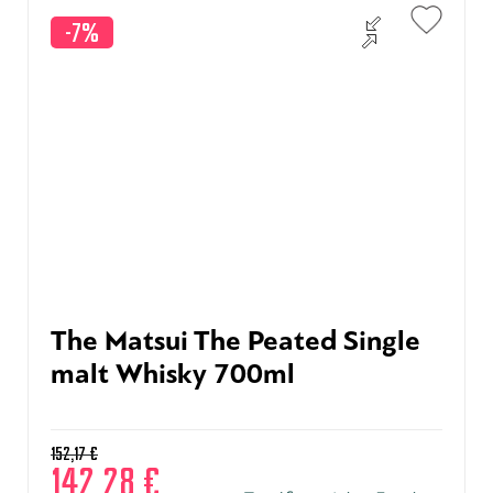
-7%
The Matsui The Peated Single
malt Whisky 700ml
152,17
€
142,28
€