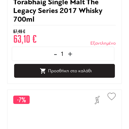
Torabhaig Single Malt The
Legacy Series 2017 Whisky
700ml
67,49
€
63,10
€
Εξαντλημένο
-
+
Προσθήκη στο καλάθι
-7%