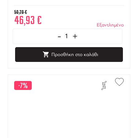
50,20
€
46,93
€
Εξαντλημένο
-
+
Προσθήκη στο καλάθι
-7%