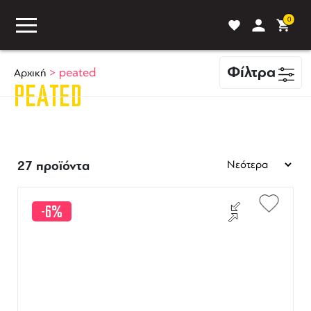
0
Φίλτρα
>
peated
Αρχική
PEATED
ASS
BLOG
ΣΥΓΚΡΙΣΗ
27 προϊόντα
-6%