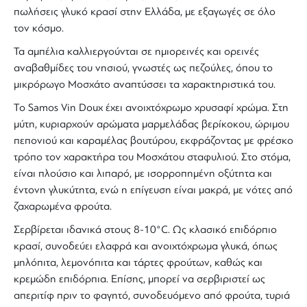
πωλήσεις
γλυκό κρασί
στην Ελλάδα, με εξαγωγές σε όλο
τον κόσμο.
Τα αμπέλια καλλιεργούνται σε ημιορεινές και ορεινές
αναβαθμίδες του νησιού, γνωστές ως πεζούλες, όπου το
μικρόρωγο
Μοσχάτο
αναπτύσσει τα χαρακτηριστικά του.
Το Samos
Vin Doux
έχει ανοιχτόχρωμο χρυσαφί χρώμα. Στη
μύτη, κυριαρχούν αρώματα μαρμελάδας βερίκοκου, ώριμου
πεπονιού και καραμέλας βουτύρου, εκφράζοντας με φρέσκο
τρόπο τον χαρακτήρα του Μοσχάτου σταφυλιού. Στο στόμα,
είναι πλούσιο και λιπαρό, με ισορροπημένη οξύτητα και
έντονη γλυκύτητα, ενώ η επίγευση είναι μακρά, με νότες από
ζαχαρωμένα φρούτα.
Σερβίρεται ιδανικά στους 8-10°C. Ως κλασικό
επιδόρπιο
κρασί
, συνοδεύει ελαφρά και ανοιχτόχρωμα γλυκά, όπως
μηλόπιτα, λεμονόπιτα και τάρτες φρούτων, καθώς και
κρεμώδη επιδόρπια. Επίσης, μπορεί να σερβιριστεί ως
απεριτίφ
πριν το φαγητό, συνοδευόμενο από φρούτα, τυριά