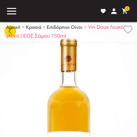
0
>
>
>
Vin Doux Λευκό
Αρχική
Κρασιά
Επιδόρπιοι Οίνοι
γλυκό | ΕΟΣ Σάμου 750ml
ASS
BLOG
ΣΥΓΚΡΙΣΗ