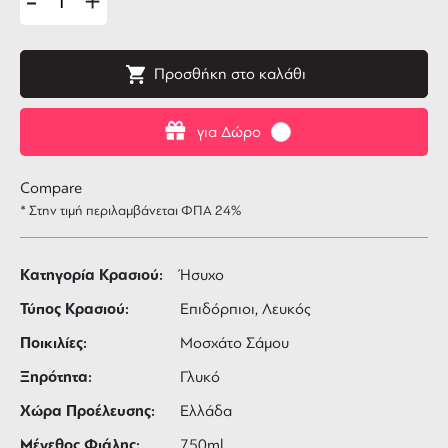
-
+
Προσθήκη στο καλάθι
για Δώρο
Compare
* Στην τιμή περιλαμβάνεται ΦΠΑ 24%
Κατηγορία Κρασιού:
Ήσυχο
Τύπος Κρασιού:
Επιδόρπιοι, Λευκός
Ποικιλίες:
Μοσχάτο Σάμου
Ξηρότητα:
Γλυκό
Χώρα Προέλευσης:
Ελλάδα
Μέγεθος Φιάλης:
750ml