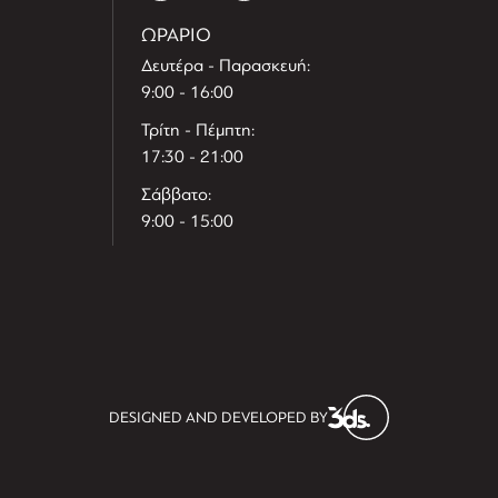
ΩΡΑΡΙΟ
Δευτέρα - Παρασκευή:
9:00 - 16:00
Τρίτη - Πέμπτη:
17:30 - 21:00
Σάββατο:
9:00 - 15:00
T
r
e
h
l
e
l
DESIGNED AND DEVELOPED BY
i
D
t
i
s
s
i
t
D
i
l
e
l
h
e
T
r