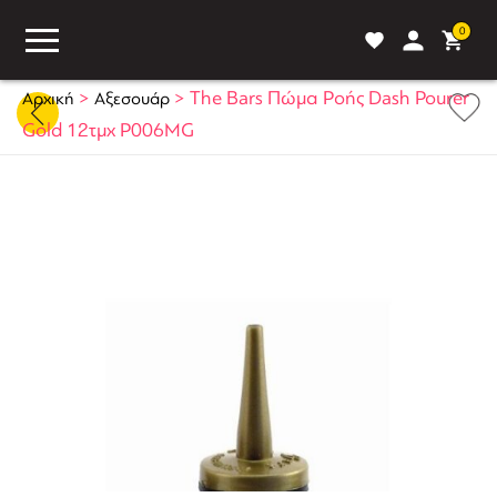
0
>
>
The Bars Πώμα Ροής Dash Pourer
Αρχική
Αξεσουάρ
Gold 12τμχ P006MG
ASS
BLOG
ΣΥΓΚΡΙΣΗ