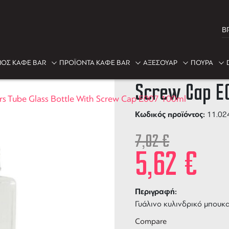
B
-20%
ΟΣ ΚΑΦΕ BAR
ΠΡΟΪΟΝΤΑ ΚΑΦΕ BAR
ΑΞΕΣΟΥΑΡ
ΠΟΥΡΑ
The Bars Tub
Screw Cap E
rs Tube Glass Bottle With Screw Cap E007 100ml
Κωδικός προϊόντος:
11.02
7,02
€
5,62
€
Περιγραφή:
Γυάλινο κυλινδρικό μπουκα
Compare