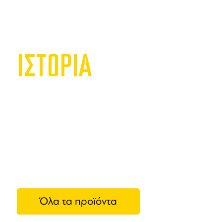
ΙΣΤΟΡΙΑ
The Ba
Τα προϊόν
ποιότητας,
κανέναν b
συλλογή σ
κλάδο της 
Όλα τα προϊόντα
σχεδιασμέν