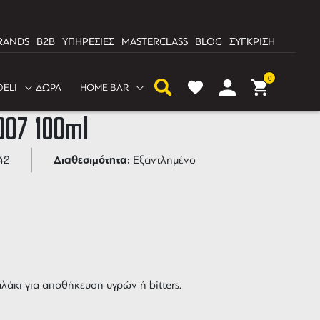
RANDS
B2B
ΥΠΗΡΕΣΙΕΣ
MASTERCLASS
BLOG
ΣΥΓΚΡΙΣΗ
0
DELI
ΔΩΡΑ
HOME BAR
e Glass Bottle With
007 100ml
Διαθεσιμότητα:
42
Εξαντλημένο
λάκι για αποθήκευση υγρών ή bitters.