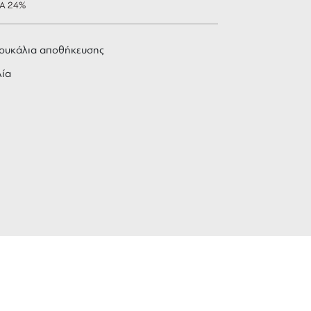
ΠΑ 24%
ουκάλια αποθήκευσης
λία