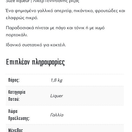
Suze
liqueur
| Λικέρ
Γενιντιανής
ρίζας
Ένα φημισμένο γαλλικό απεριτίφ, πικάντικο, φρουτώδες και
ελαφρώς πικρό.
Παραδοσιακά πίνεται με πάγο και τόνικ ή με χυμό
πορτοκάλι.
Ιδανικό συστατικό για κοκτέιλ.
Επιπλέον πληροφορίες
Βάρος
1,8 kg
Κατηγορία
Liquer
Ποτού
Χώρα
Γαλλία
Προέλευσης
Μέγεθος