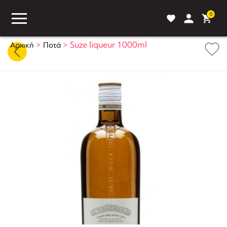
0
>
>
Suze liqueur 1000ml
Αρχική
Ποτά
ASS
BLOG
ΣΥΓΚΡΙΣΗ