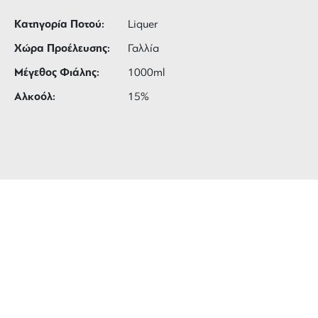
Κατηγορία Ποτού:
Liquer
Χώρα Προέλευσης:
Γαλλία
Μέγεθος Φιάλης:
1000ml
Αλκοόλ:
15%
ΔΩΡΕΑΝ ΜΕΤΑΦΟΡΙΚΑ
για αγορές άνω των 99 €
3 ΑΤΟΚΕΣ ΔΟΣΕΙΣ
ευέλικτες πληρωμές