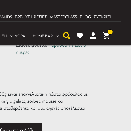
RANDS
B2B
ΥΠΗΡΕΣΙΕΣ
MASTERCLASS
BLOG
ΣΥΓΚΡΙΣΗ
aste Sosa 1500g
0
DELI
ΔΩΡΑ
HOME BAR
Διαθεσιμότητα:
Παράδοση 1 έως 3
ημέρες
500g είναι επαγγελματική πάστα φράουλας με
κή για gelato, sorbet, mousse και
ι σταθερότητα και ομοιογενές αποτέλεσμα.
θήκη στο καλάθι