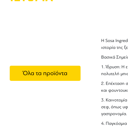
Sosa
Η
Sosa Ingred
ιστορία της ξ
Βασικά Σημεία
1.
Ίδρυση
: Η 
Όλα τα προϊόντα
πολυτελή μπι
2.
Επέκταση σ
και φουντουκι
3.
Καινοτομία
σεφ, όπως υφ
γαστρονομία.
4.
Παγκόσμια