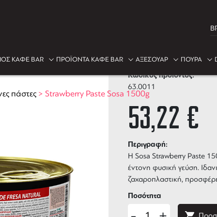
B
Strawberry P
ΟΣ ΚΑΦΕ BAR
ΠΡΟΪΟΝΤΑ ΚΑΦΕ BAR
ΑΞΕΣΟΥΑΡ
ΠΟΥΡΑ
Κωδικός προϊόντος:
63.0011
ες πάστες
>
Strawberry Paste Sosa 1500g
53,22
€
Περιγραφή:
Η Sosa Strawberry Paste 1
έντονη φυσική γεύση. Ιδανι
ζαχαροπλαστική, προσφέρε
Ποσότητα
-
+
Προσ