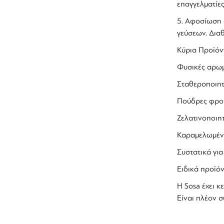
επαγγελματίε
5.
Αφοσίωση 
γεύσεων. Διαθ
Κύρια Προϊόντ
Φυσικές αρωμ
Σταθεροποιητέ
Πούδρες φρο
Ζελατινοποιη
Καραμελωμένο
Συστατικά γι
Ειδικά προϊό
Η
Sosa
έχει κ
Είναι πλέον σ