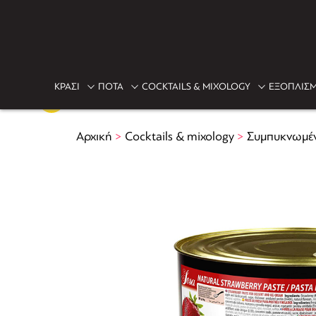
ΚΡΑΣΙ
ΠΟΤΑ
COCKTAILS & MIXOLOGY
ΕΞΟΠΛΙΣΜ
Αρχική
>
Cocktails & mixology
>
Συμπυκνωμέν