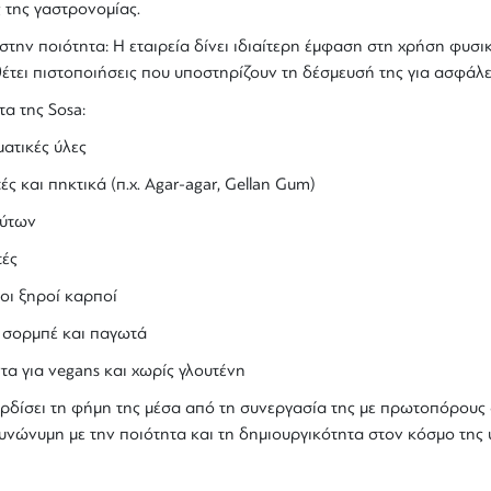
ς της
γαστρονομίας
.
στην ποιότητα
: Η εταιρεία δίνει ιδιαίτερη έμφαση στη χρήση φυσ
έτει πιστοποιήσεις που υποστηρίζουν τη δέσμευσή της για ασφάλε
α της Sosa:
ατικές ύλες
ς και πηκτικά (π.χ. Agar-agar, Gellan Gum)
ύτων
τές
ι ξηροί καρποί
α σορμπέ και παγωτά
ντα για
vegans
και χωρίς γλουτένη
ερδίσει τη φήμη της μέσα από τη συνεργασία της με πρωτοπόρους
υνώνυμη με την ποιότητα και τη δημιουργικότητα στον κόσμο της 