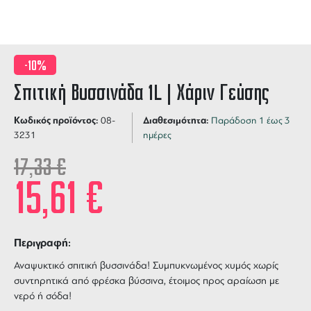
-10%
Σπιτική Βυσσινάδα 1L | Χάριν Γεύσης
Κωδικός προϊόντος:
Διαθεσιμότητα:
08-
Παράδοση 1 έως 3
3231
ημέρες
17,33
€
15,61
€
Περιγραφή:
Αναψυκτικό σπιτική βυσσινάδα! Συμπυκνωμένος χυμός χωρίς
συντηρητικά από φρέσκα βύσσινα, έτοιμος προς αραίωση με
νερό ή σόδα!