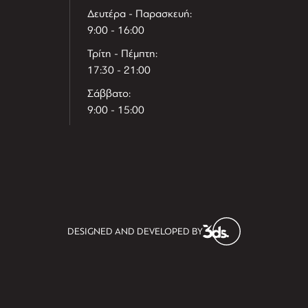
Δευτέρα - Παρασκευή:
9:00 - 16:00
Τρίτη - Πέμπτη:
17:30 - 21:00
Σάββατο:
9:00 - 15:00
T
r
e
h
l
e
l
DESIGNED AND DEVELOPED BY
i
D
t
i
s
s
i
t
D
i
l
e
l
h
e
T
r