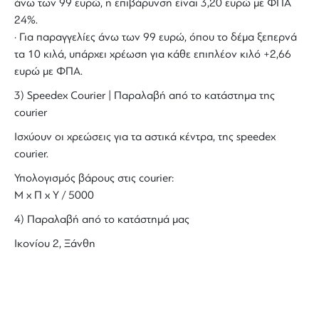
άνω των 99 ευρώ, η επιβάρυνση είναι 3,20 ευρώ με ΦΠΑ
24%.
· Για παραγγελίες άνω των 99 ευρώ, όπου το δέμα ξεπερνά
τα 10 κιλά, υπάρχει χρέωση για κάθε επιπλέον κιλό +2,66
ευρώ με ΦΠΑ.
3) Speedex Courier | Παραλαβή από το κατάστημα της
courier
Ισχύουν οι χρεώσεις για τα αστικά κέντρα, της speedex
courier.
Υπολογισμός βάρους στις courier:
Μ x Π x Y / 5000
4) Παραλαβή από το κατάστημά μας
Ικονίου 2, Ξάνθη