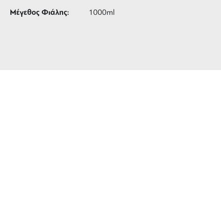
Μέγεθος Φιάλης:
1000ml
ΔΩΡΕΑΝ ΜΕΤΑΦΟΡΙΚΑ
για αγορές άνω των 99 €
3 ΑΤΟΚΕΣ ΔΟΣΕΙΣ
ευέλικτες πληρωμές