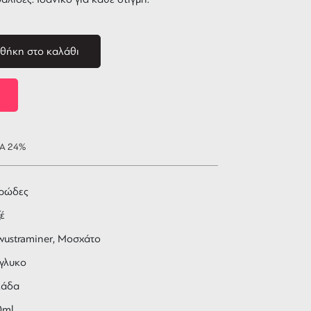
θήκη στο καλάθι
ΠΑ 24%
ρώδες
έ
ustraminer, Μοσχάτο
γλυκο
λάδα
0ml