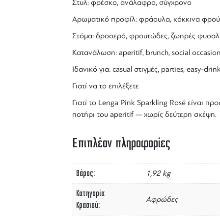
Στυλ: φρέσκο, ανάλαφρο, σύγχρονο
Αρωματικό προφίλ: φράουλα, κόκκινα φρού
Στόμα: δροσερό, φρουτώδες, ζωηρές φυσαλ
Κατανάλωση: aperitif, brunch, social occasio
Ιδανικό για: casual στιγμές, parties,
easy-drin
Γιατί να το επιλέξετε
Γιατί το
Lenga Pink
Sparkling Rosé είναι προ
ποτήρι του aperitif — χωρίς δεύτερη σκέψη.
Επιπλέον πληροφορίες
Βάρος
1,92 kg
Κατηγορία
Αφρώδες
Κρασιού