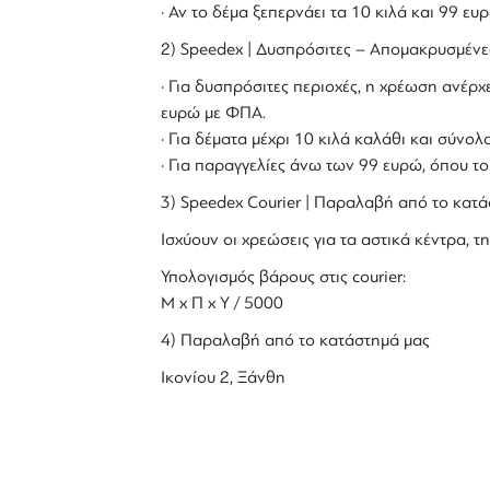
· Αν το δέμα ξεπερνάει τα 10 κιλά και 99 ε
2) Speedex | Δυσπρόσιτες – Απομακρυσμένε
· Για δυσπρόσιτες περιοχές, η χρέωση ανέρχε
ευρώ με ΦΠΑ.
· Για δέματα μέχρι 10 κιλά καλάθι και σύν
· Για παραγγελίες άνω των 99 ευρώ, όπου τ
3) Speedex Courier | Παραλαβή από το κατά
Ισχύουν οι χρεώσεις για τα αστικά κέντρα, τη
Υπολογισμός βάρους στις courier:
Μ x Π x Y / 5000
4) Παραλαβή από το κατάστημά μας
Ικονίου 2, Ξάνθη