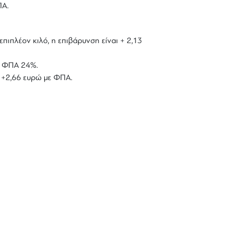
ΠΑ.
επιπλέον κιλό, η επιβάρυνση είναι + 2,13
με ΦΠΑ 24%.
ό +2,66 ευρώ με ΦΠΑ.