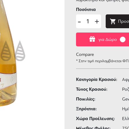
Ποσότητα
-
+
Προσ
για Δώρο
Compare
* Στην τιμή περιλαμβάνεται Φ
Κατηγορία Κρασιού:
Αφ
Τύπος Κρασιού:
Ροζ
Ποικιλίες:
Gew
Ξηρότητα:
Ημί
Χώρα Προέλευσης:
Ελ
Μέγεθος Φιάλης:
75