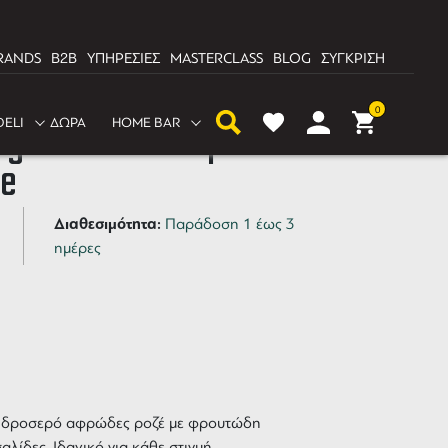
RANDS
B2B
ΥΠΗΡΕΣΙΕΣ
MASTERCLASS
BLOG
ΣΥΓΚΡΙΣΗ
0
DELI
ΔΩΡΑ
HOME BAR
nga Pink 750ml |
te
Διαθεσιμότητα:
Παράδοση 1 έως 3
ημέρες
é, δροσερό αφρώδες ροζέ με φρουτώδη
λίδες. Ιδανικό για κάθε στιγμή.