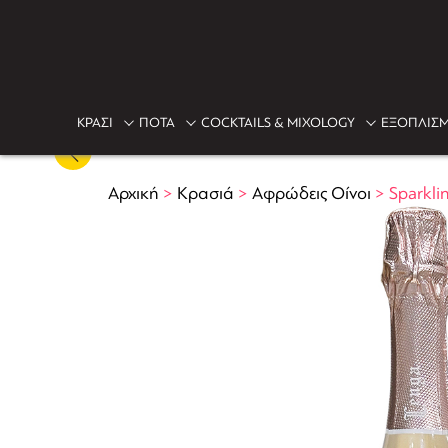
ΚΡΑΣΙ
ΠΟΤΑ
COCKTAILS & MIXOLOGY
ΕΞΟΠΛΙΣΜ
Αρχική
>
Κρασιά
>
Αφρώδεις Οίνοι
>
Sparkli