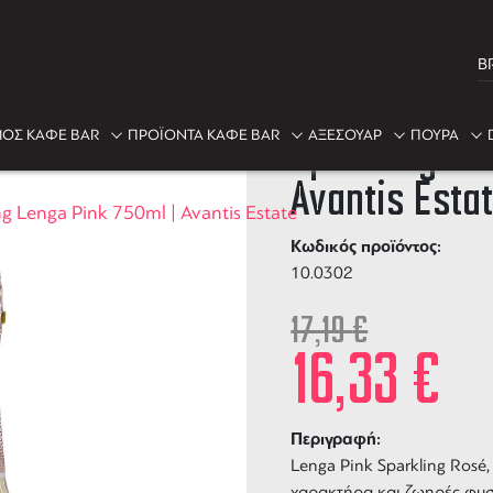
B
-5%
ΟΣ ΚΑΦΕ BAR
ΠΡΟΪΟΝΤΑ ΚΑΦΕ BAR
ΑΞΕΣΟΥΑΡ
ΠΟΥΡΑ
Sparkling Le
Avantis Esta
ng Lenga Pink 750ml | Avantis Estate
Κωδικός προϊόντος:
10.0302
17,19
€
16,33
€
Περιγραφή:
Lenga Pink Sparkling Ros
χαρακτήρα και ζωηρές φυσα