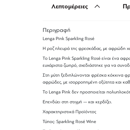
Λεπτομέρειες
Πρ
Περιγραφή
Lenga Pink
Sparkling Rosé
Η ροζ πλευρά της φρεσκάδας, με
αφρώδη
χ
Το
Lenga Pink Sparkling Rosé
είναι ένα
αφρώ
ευχάριστα ζωηρό, σχεδιάστηκε για να συνοδε
Στη μύτη ξεδιπλώνονται φρέσκα κόκκινα φρο
αφρώδες, με ισορροπημένη οξύτητα και καθ
Το
Lenga Pink
δεν προσποιείται πολυπλοκότ
Επενδύει στη στιγμή — και κερδίζει.
Χαρακτηριστικά Προϊόντος
Τύπος:
Sparkling Rosé Wine