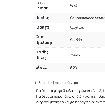
Τύπος
Ροζέ
Κρασιού
Ποικιλίες
Gewustraminer, Μοσχ
Ξηρότητα
Ημίγλυκο
Χώρα
Ελλάδα
Προέλευσης
Μέγεθος
750ml
Φιάλης
Αλκοόλ
8.5%
1) Speedex | Αστικά Κέντρα
· Για δέματα μέχρι 3 κιλά, η χρέωση είναι 3
· Για δέματα παραπάνω από 3 κιλά, η επιβάρ
· Δωρεάν μεταφορικά για παραγγελίες άνω τ