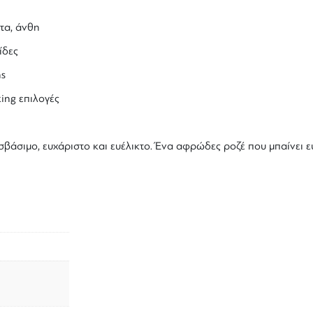
τα, άνθη
ίδες
ns
king
επιλογές
σβάσιμο, ευχάριστο και ευέλικτο. Ένα
αφρώδες ροζέ
που μπαίνει ε