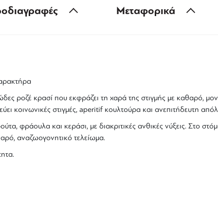
οδιαγραφές
Μεταφορικά
αρακτήρα
δες ροζέ κρασί
που εκφράζει τη χαρά της στιγμής με καθαρό, μο
ύει κοινωνικές στιγμές,
aperitif κουλτούρα
και ανεπιτήδευτη από
ύτα, φράουλα και κεράσι, με διακριτικές ανθικές νύξεις. Στο στό
αρό, αναζωογονητικό τελείωμα.
ητα.