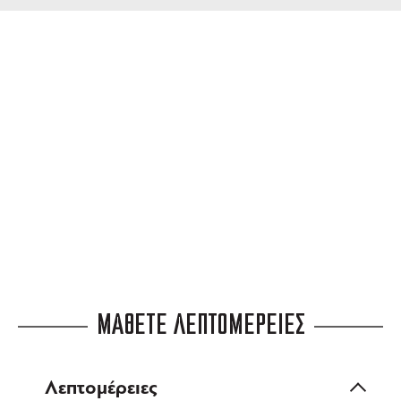
ΔΩΡΕΑΝ ΜΕΤΑΦΟΡΙΚΑ
για αγορές άνω των 99 €
3 ΑΤΟΚΕΣ ΔΟΣΕΙΣ
ευέλικτες πληρωμές
ΜΑΘΕΤΕ ΛΕΠΤΟΜΕΡΕΙΕΣ
Λεπτομέρειες