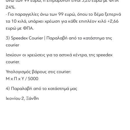
άνω των 99 ευρώ, η επιβάρυνση είναι 3,20 ευρώ με ΦΠΑ
24%.
· Για παραγγελίες άνω των 99 ευρώ, όπου το δέμα ξεπερνά
τα 10 κιλά, υπάρχει χρέωση για κάθε επιπλέον κιλό +2,66
ευρώ με ΦΠΑ.
3) Speedex Courier | Παραλαβή από το κατάστημα της
courier
Ισχύουν οι χρεώσεις για τα αστικά κέντρα, της speedex
courier.
Υπολογισμός βάρους στις courier:
Μ x Π x Y / 5000
4) Παραλαβή από το κατάστημά μας
Ικονίου 2, Ξάνθη