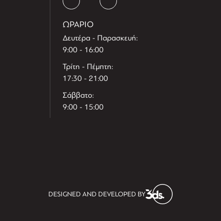
ΩΡΑΡΙΟ
Δευτέρα - Παρασκευή:
9:00 - 16:00
Τρίτη - Πέμπτη:
17:30 - 21:00
Σάββατο:
9:00 - 15:00
T
r
e
h
l
e
l
DESIGNED AND DEVELOPED BY
i
D
t
i
s
s
i
t
D
i
l
e
l
h
e
T
r