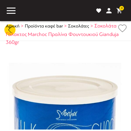
0
>
>
>
Σοκολάτα
Αρχική
Προϊόντα καφέ bar
Σοκολάτες
Γάλακτος Marchoc Πραλίνα Φουντουκιού Gianduja
360gr
ASS
BLOG
ΣΥΓΚΡΙΣΗ