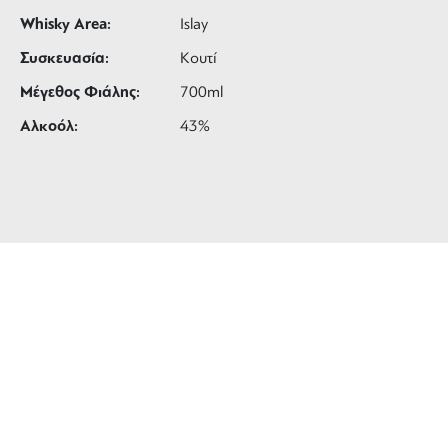
Whisky Area:
Islay
Συσκευασία:
Κουτί
Μέγεθος Φιάλης:
700ml
Αλκοόλ:
43%
ΔΩΡΕΑΝ ΜΕΤΑΦΟΡΙΚΑ
για αγορές άνω των 99 €
3 ΑΤΟΚΕΣ ΔΟΣΕΙΣ
ευέλικτες πληρωμές