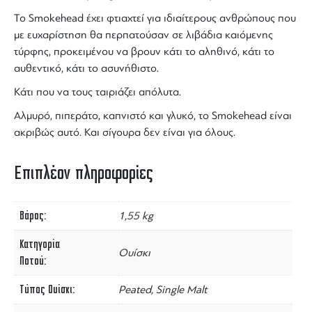
Το
Smokehead
έχει φτιαχτεί για ιδιαίτερους ανθρώπους που
με ευχαρίστηση θα περπατούσαν σε λιβάδια καιόμενης
τύρφης
, προκειμένου να βρουν κάτι το αληθινό, κάτι το
αυθεντικό, κάτι το ασυνήθιστο.
Κάτι που να τους ταιριάζει απόλυτα.
Αλμυρό, πιπεράτο,
καπνιστό
και γλυκό, το Smokehead είναι
ακριβώς αυτό. Και σίγουρα δεν είναι για όλους.
Επιπλέον πληροφορίες
Βάρος
1,55 kg
Κατηγορία
Ουίσκι
Ποτού
Τύπος Ουίσκι
Peated, Single Malt