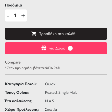
Ποσότητα
-
+
Προσθήκη στο καλάθι
για Δώρο
Compare
* Στην τιμή περιλαμβάνεται ΦΠΑ 24%
Κατηγορία Ποτού:
Ουίσκι
Τύπος Ουίσκι:
Peated, Single Malt
Έτη παλαίωσης:
N.A.S
Χώρα Προέλευσης:
Σκωτία