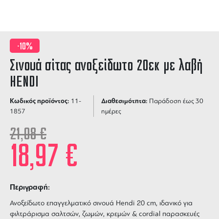
-10%
Σινουά σίτας ανοξείδωτο 20εκ με λαβή
HENDI
Κωδικός προϊόντος:
Διαθεσιμότητα:
11-
Παράδοση έως 30
1857
ημέρες
21,08
€
18,97
€
Περιγραφή:
Ανοξείδωτο επαγγελματικό σινουά Hendi 20 cm, ιδανικό για
φιλτράρισμα σαλτσών, ζωμών, κρεμών & cordial παρασκευές