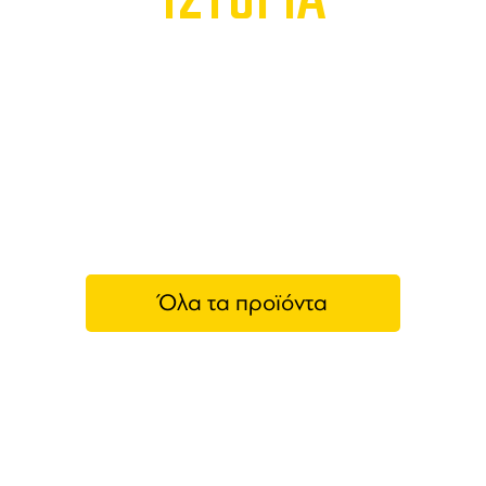
Όλα τα προϊόντα
Hendi
Η εταιρεία
HENDI
είναι προμηθευτής
εξοπλισμού μαγειρικής
, εργαλείων κουζίνας,