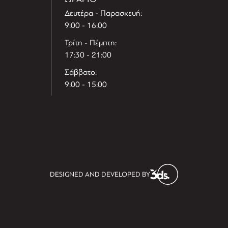
Δευτέρα - Παρασκευή:
9:00 - 16:00
Τρίτη - Πέμπτη:
17:30 - 21:00
Σάββατο:
9:00 - 15:00
T
r
e
h
l
e
l
DESIGNED AND DEVELOPED BY
i
D
t
i
s
s
i
t
D
i
l
e
l
h
e
T
r