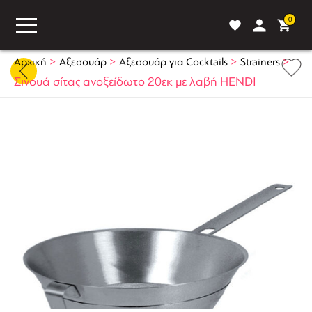
0
>
>
>
>
Αρχική
Αξεσουάρ
Αξεσουάρ για Cocktails
Strainers
Σινουά σίτας ανοξείδωτο 20εκ με λαβή HENDI
ASS
BLOG
ΣΥΓΚΡΙΣΗ