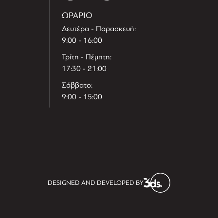
ΩΡΑΡΙΟ
Δευτέρα - Παρασκευή:
9:00 - 16:00
Τρίτη - Πέμπτη:
17:30 - 21:00
Σάββατο:
9:00 - 15:00
T
r
e
h
l
e
l
DESIGNED AND DEVELOPED BY
i
D
t
i
s
s
i
t
D
i
l
e
l
h
e
T
r