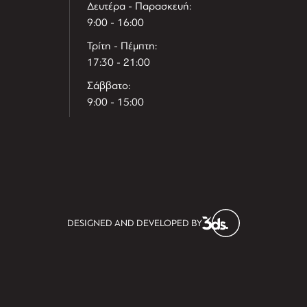
Δευτέρα - Παρασκευή:
9:00 - 16:00
Τρίτη - Πέμπτη:
17:30 - 21:00
Σάββατο:
9:00 - 15:00
T
r
e
h
l
e
l
DESIGNED AND DEVELOPED BY
i
D
t
i
s
s
i
t
D
i
l
e
l
h
e
T
r