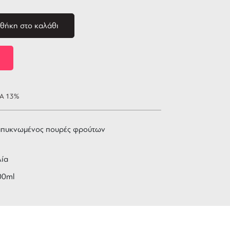
θήκη στο καλάθι
ΠΑ 13%
μπυκνωμένος πουρές φρούτων
λία
00ml