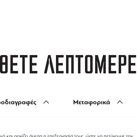
ΑΦΟΡΙΚΑ
3 ΑΤΟΚΕΣ ΔΟΣΕΙΣ
 των 99 €
ευέλικτες πληρωμές
ΘΕΤΕ ΛΕΠΤΟΜΕΡΕ
οδιαγραφές
Μεταφορικά
νό και αρχίζει άμεσα η επεξεργασία τους, ώστε να πετύχουμε τον