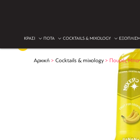
ΚΡΑΣΙ
ΠΟΤΑ
COCKTAILS & MIXOLOGY
ΕΞΟΠΛΙΣΜ
Αρχική
>
Cocktails & mixology
>
Πουρές Μπαν