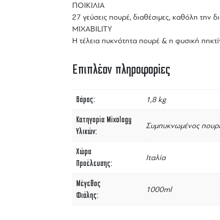
ΠΟΙΚΙΛΙΑ
27 γεύσεις πουρέ, διαθέσιμες, καθόλη την δ
MIXABILITY
Η τέλεια πυκνότητα πουρέ & η φυσική πηκτίν
Επιπλέον πληροφορίες
Βάρος
1,8 kg
Κατηγορία Mixology
Συμπυκνωμένος πουρ
Υλικών
Χώρα
Ιταλία
Προέλευσης
Μέγεθος
1000ml
Φιάλης