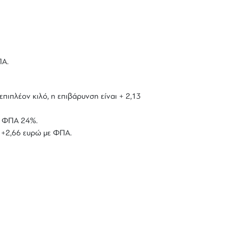
ΠΑ.
επιπλέον κιλό, η επιβάρυνση είναι + 2,13
με ΦΠΑ 24%.
ό +2,66 ευρώ με ΦΠΑ.