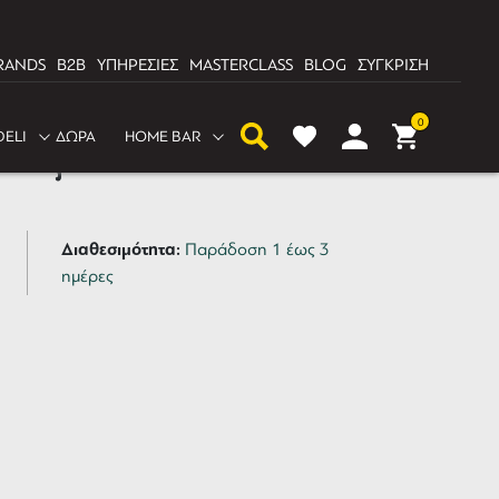
RANDS
B2B
ΥΠΗΡΕΣΙΕΣ
MASTERCLASS
BLOG
ΣΥΓΚΡΙΣΗ
0
DELI
ΔΩΡΑ
HOME BAR
άνας Banana Mixer
Διαθεσιμότητα:
Παράδοση 1 έως 3
ημέρες