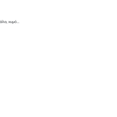
γάλα, χυμό…