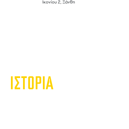
Ικονίου 2, Ξάνθη
ΙΣΤΟΡΙΑ
MIXER
Η
Mixer
Srl