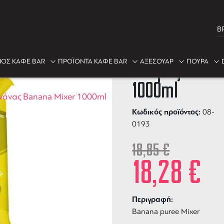
B
-3%
ΟΣ ΚΑΦΕ BAR
ΠΡΟΪΟΝΤΑ ΚΑΦΕ BAR
ΑΞΕΣΟΥΑΡ
ΠΟΥΡΑ
Πουρές Μπαν
1000ml
άνας Banana Mixer 1000ml
Κωδικός προϊόντος:
08-
0193
18,85
€
18,28
€
Περιγραφή:
Banana puree Mixer