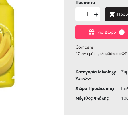
Ποσότητα
-
+
Προσ
για Δώρο
Compare
* Στην τιμή περιλαμβάνεται Φ
Κατηγορία Mixology
Συ
Υλικών:
Χώρα Προέλευσης:
Ιτα
Μέγεθος Φιάλης:
10