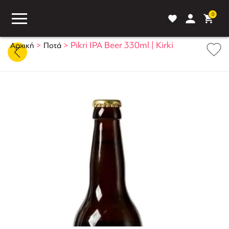
0
>
>
Pikri IPA Beer 330ml | Kirki
Αρχική
Ποτά
ASS
BLOG
ΣΥΓΚΡΙΣΗ