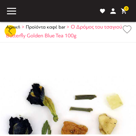
0
>
>
Ο Δρόμος του τσαγιού
Αρχική
Προϊόντα καφέ bar
Butterfly Golden Blue Tea 100g
ASS
BLOG
ΣΥΓΚΡΙΣΗ