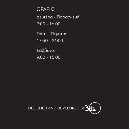
ΩΡΑΡΙΟ
Δευτέρα - Παρασκευή:
9:00 - 16:00
Τρίτη - Πέμπτη:
17:30 - 21:00
Σάββατο:
9:00 - 15:00
T
r
e
h
l
e
l
DESIGNED AND DEVELOPED BY
i
D
t
i
s
s
i
t
D
i
l
e
l
h
e
T
r