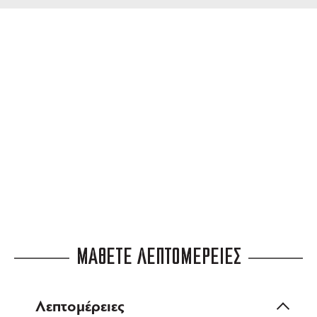
ΔΩΡΕΑΝ ΜΕΤΑΦΟΡΙΚΑ
για αγορές άνω των 99 €
3 ΑΤΟΚΕΣ ΔΟΣΕΙΣ
ευέλικτες πληρωμές
ΜΑΘΕΤΕ ΛΕΠΤΟΜΕΡΕΙΕΣ
Λεπτομέρειες