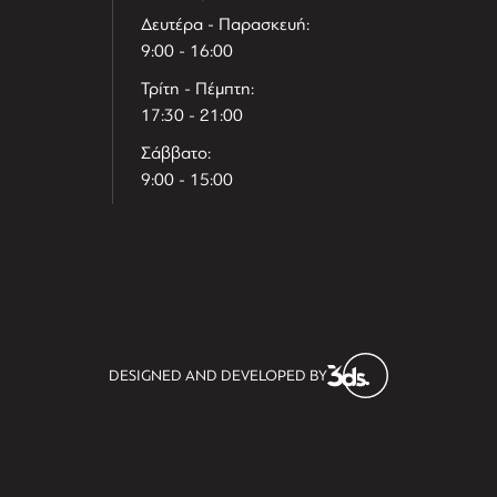
Δευτέρα - Παρασκευή:
9:00 - 16:00
Τρίτη - Πέμπτη:
17:30 - 21:00
Σάββατο:
9:00 - 15:00
T
r
e
h
l
e
l
DESIGNED AND DEVELOPED BY
i
D
t
i
s
s
i
t
D
i
l
e
l
h
e
T
r