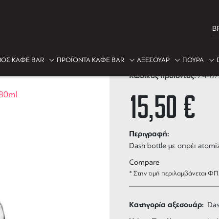
B
Martini Mist
ΟΣ ΚΑΦΕ BAR
ΠΡΟΪΟΝΤΑ ΚΑΦΕ BAR
ΑΞΕΣΟΥΑΡ
ΠΟΥΡΑ
Κωδικός προϊόντος:
24-0
15,50
€
 80ml
Περιγραφή:
Dash bottle με σπρέι atomiz
Compare
* Στην τιμή περιλαμβάνεται Φ
Κατηγορία αξεσουάρ:
Das