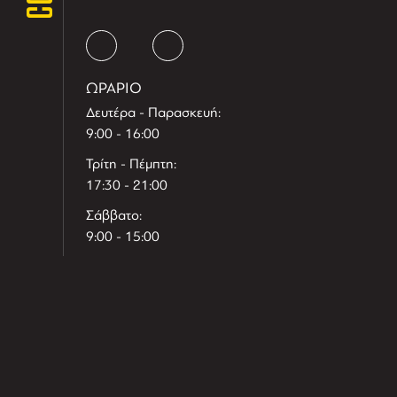
ΩΡΑΡΙΟ
Δευτέρα - Παρασκευή:
9:00 - 16:00
Τρίτη - Πέμπτη:
17:30 - 21:00
Σάββατο:
9:00 - 15:00
T
r
e
h
l
e
l
i
D
t
i
s
s
i
t
D
i
l
e
l
h
e
r
T