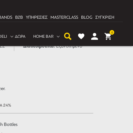
RANDS
B2B
ΥΠΗΡΕΣΙΕΣ
MASTERCLASS
BLOG
ΣΥΓΚΡΙΣΗ
er με σπρέι 80ml
0
DELI
ΔΩΡΑ
HOME BAR
Διαθεσιμότητα:
722
Εξαντλημένο
er.
ΠΑ 24%
h Bottles