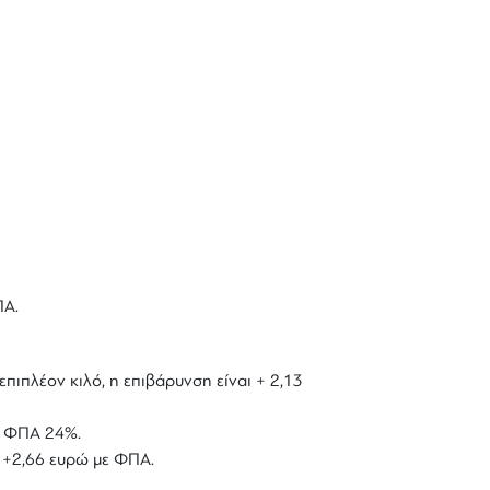
ΠΑ.
επιπλέον κιλό, η επιβάρυνση είναι + 2,13
με ΦΠΑ 24%.
ό +2,66 ευρώ με ΦΠΑ.