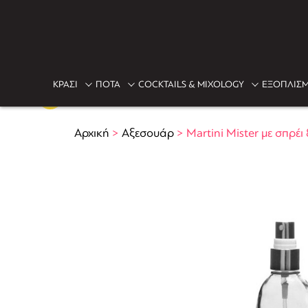
ΚΡΑΣΙ
ΠΟΤΑ
COCKTAILS & MIXOLOGY
ΕΞΟΠΛΙΣΜ
Αρχική
>
Αξεσουάρ
>
Martini Mister με σπρέι