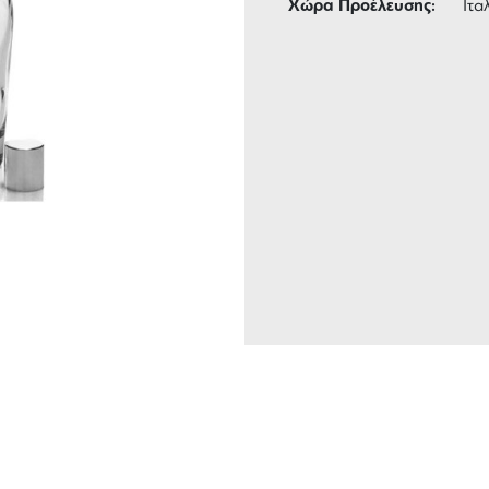
Χώρα Προέλευσης:
Ιτα
ΑΦΟΡΙΚΑ
3 ΑΤΟΚΕΣ ΔΟΣΕΙΣ
 των 99 €
ευέλικτες πληρωμές