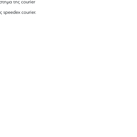
στημα της courier
ς speedex courier.
ΕΤΕ ΠΡΩΤΟΙ ΤΑ ΝΕΑ
ημερωθείτε στο e-mail σας για τα προϊόντα μ