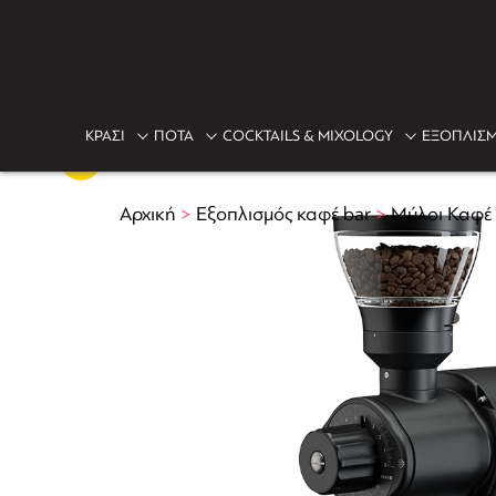
ΚΡΑΣΙ
ΠΟΤΑ
COCKTAILS & MIXOLOGY
ΕΞΟΠΛΙΣΜ
Αρχική
>
Εξοπλισμός καφέ bar
>
Μύλοι Καφέ