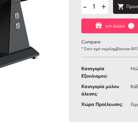
-
+
Προσ
για Δώρο
Compare
* Στην τιμή περιλαμβάνεται Φ
Κατηγορία
Μύ
Εξοπλισμού:
Κατηγορία μύλου
Κάθ
άλεσης:
Χώρα Προέλευσης:
Γερ