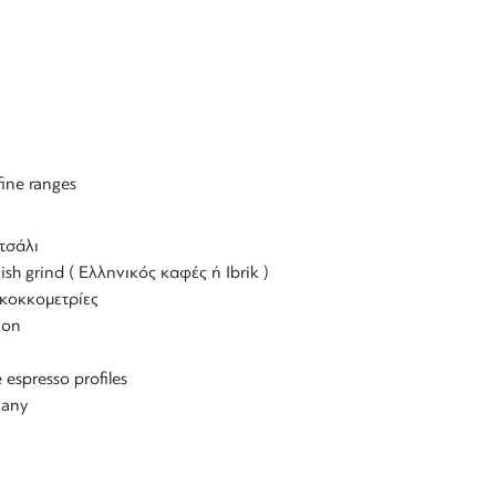
fine ranges
τσάλι
ish grind ( Ελληνικός καφές ή Ibrik )
κοκκομετρίες
ion
 espresso profiles
many