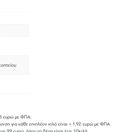
κοπτείου
,18 ευρώ με ΦΠΑ.
υνση για κάθε επιπλέον κιλό είναι + 1,92 ευρώ με ΦΠΑ.
ων 99 ευρώ, όπου το δέμα είναι έως 10κιλά.