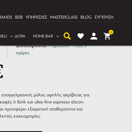
RANDS
B2B
ΥΠΗΡΕΣΙΕΣ
MASTERCLASS
BLOG
ΣΥΓΚΡΙΣΗ
inder EK43ST
0
DELI
ΔΩΡΑ
HOME BAR
Διαθεσιμότητα:
Παράδοση 1 έως 3
ημέρες
€
 επαγγελματικός μύλος υψηλής ακρίβειας για
καφές ή Ibrik και ultra-fine espresso άλεση.
αι προσφέρει εξαιρετική σταθερότητα και
επτές κοκκομετρίες.