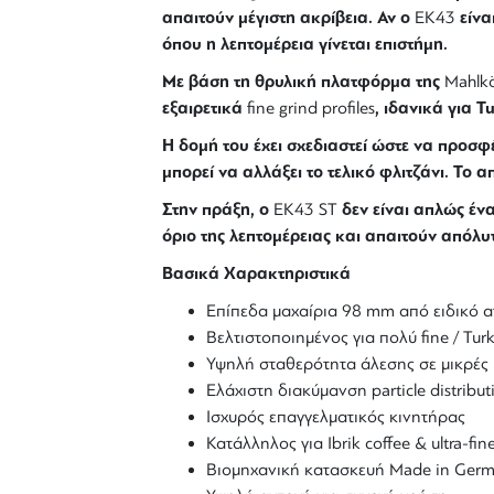
απαιτούν μέγιστη ακρίβεια. Αν ο
είνα
EK43
όπου η λεπτομέρεια γίνεται επιστήμη.
Με βάση τη θρυλική πλατφόρμα της
Mahlk
εξαιρετικά
, ιδανικά για T
fine grind profiles
Η δομή του έχει σχεδιαστεί ώστε να προσφ
μπορεί να αλλάξει το τελικό φλιτζάνι. Το
Στην πράξη, ο
δεν είναι απλώς έν
EK43 ST
όριο της λεπτομέρειας και απαιτούν απόλ
Βασικά Χαρακτηριστικά
Επίπεδα μαχαίρια 98 mm από ειδικό α
Βελτιστοποιημένος για πολύ fine / Turk
Υψηλή σταθερότητα άλεσης σε μικρές 
Ελάχιστη διακύμανση particle distribut
Ισχυρός επαγγελματικός κινητήρας
Κατάλληλος για Ibrik coffee & ultra-fine
Βιομηχανική κατασκευή Made in Ger