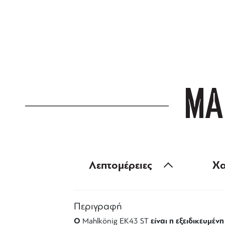
ΔΩΡΕΑΝ ΜΕΤ
για αγορές άνω
ΜΑ
Λεπτομέρειες
Χα
Περιγραφή
Ο
είναι η εξειδικευμέν
Mahlkönig EK43 ST