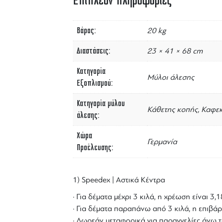
Επιπλέον πληροφορίες
Βάρος
20 kg
Διαστάσεις
23 × 41 × 68 cm
Κατηγορία
Μύλοι άλεσης
Εξοπλισμού
Κατηγορία μύλου
Κάθετης κοπής, Καφε
άλεσης
Χώρα
Γερμανία
Προέλευσης
1) Speedex | Αστικά Κέντρα
· Για δέματα μέχρι 3 κιλά, η χρέωση είναι 3
· Για δέματα παραπάνω από 3 κιλά, η επιβάρ
· Δωρεάν μεταφορικά για παραγγελίες άνω τ