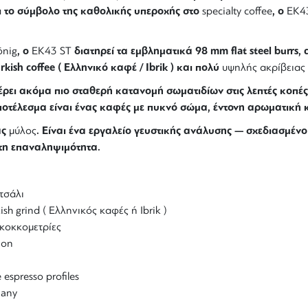
ι το σύμβολο της καθολικής υπεροχής στο
, ο
specialty coffee
EK4
, ο
διατηρεί τα εμβληματικά 98 mm flat steel burrs, 
önig
EK43 ST
urkish coffee ( Ελληνικό καφέ / Ibrik ) και πολύ
υψηλής ακρίβειας 
έρει ακόμα πιο σταθερή κατανομή σωματιδίων στις λεπτές κοπές
 αποτέλεσμα είναι ένας καφές με πυκνό σώμα, έντονη αρωματική
ας
. Είναι ένα εργαλείο γευστικής ανάλυσης — σχεδιασμένο
μύλος
υτη επαναληψιμότητα.
τσάλι
ish grind ( Ελληνικός καφές ή Ibrik )
κοκκομετρίες
ion
 espresso profiles
many