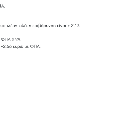
ΠΑ.
επιπλέον κιλό, η επιβάρυνση είναι + 2,13
με ΦΠΑ 24%.
ό +2,66 ευρώ με ΦΠΑ.