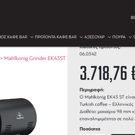
B
Mahlkonig Gr
ΟΣ ΚΑΦΕ BAR
ΠΡΟΪΟΝΤΑ ΚΑΦΕ BAR
ΑΞΕΣΟΥΑΡ
ΠΟΥΡΑ
Κωδικός προϊόντος:
06.0342
>
Mahlkonig Grinder EK43ST
3.718,76
Περιγραφή:
Ο Mahlkönig EK43 ST είναι
Turkish coffee – Ελληνικός 
Διαθέτει μαχαίρια 98 mm κ
επαναληψιμότητα σε πολύ λ
Ποσότητα