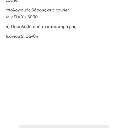
courier.
Υπολογισμός βάρους στις courier:
Μ x Π x Y / 5000
4) Παραλαβή από το κατάστημά μας
Ικονίου 2, Ξάνθη
ΜΑΘΕΤΕ ΠΡΩΤΟΙ ΤΑ ΝΕΑ
ΜΑΣ
Ενημερωθείτε στο e-mail σας για τα
προϊόντα μας, τις νέες αφίξεις και τις
προσφορές μας.