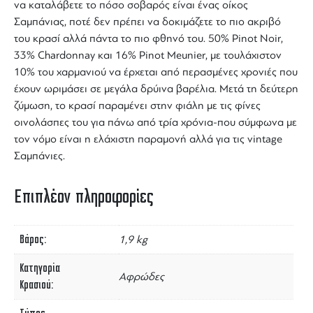
να καταλάβετε το πόσο σοβαρός είναι ένας
οίκος
Σαμπάνιας
, ποτέ δεν πρέπει να δοκιμάζετε το πιο ακριβό
του κρασί αλλά πάντα το πιο φθηνό του. 50%
Pinot Noir
,
33%
Chardonnay
και 16%
Pinot Meunier
, με τουλάχιστον
10% του χαρμανιού να έρχεται από περασμένες χρονιές που
έχουν ωριμάσει σε μεγάλα δρύινα βαρέλια. Μετά τη δεύτερη
ζύμωση, το
κρασί
παραμένει στην φιάλη με τις φίνες
οινολάσπες του για πάνω από τρία χρόνια-που σύμφωνα με
τον νόμο είναι η ελάχιστη παραμονή αλλά για τις
vintage
Σαμπάνιες
.
Επιπλέον πληροφορίες
Βάρος
1,9 kg
Κατηγορία
Αφρώδες
Κρασιού