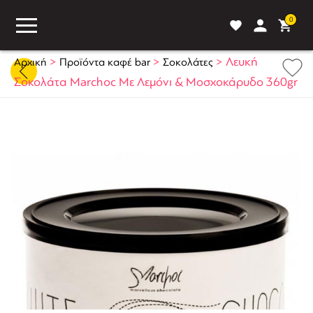
0
>
>
>
Λευκή
Αρχική
Προϊόντα καφέ bar
Σοκολάτες
Σοκολάτα Marchoc Με Λεμόνι & Μοσχοκάρυδο 360gr
ASS
BLOG
ΣΥΓΚΡΙΣΗ