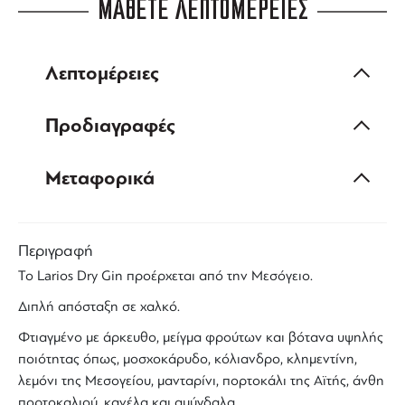
ΜΑΘΕΤΕ ΛΕΠΤΟΜΕΡΕΙΕΣ
Λεπτομέρειες
Προδιαγραφές
Μεταφορικά
Περιγραφή
Το
Larios
Dry
Gin
προέρχεται από την Μεσόγειο.
Διπλή απόσταξη σε χαλκό.
Φτιαγμένο με άρκευθο, μείγμα φρούτων και βότανα υψηλής
ποιότητας όπως, μοσχοκάρυδο, κόλιανδρο, κλημεντίνη,
λεμόνι της Μεσογείου, μανταρίνι, πορτοκάλι της Αϊτής, άνθη
πορτοκαλιού, κανέλα και αμύγδαλα.