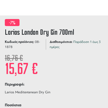
-7%
Larios London Dry Gin 700ml
Κωδικός προϊόντος:
Διαθεσιμότητα:
08-
Παράδοση 1 έως 3
1878
ημέρες
16,76
€
15,67
€
Περιγραφή:
Larios Mediterranean Dry Gin
Ποσότητα