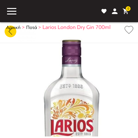
0
>
>
Larios London Dry Gin 700ml
Αρχική
Ποτά
ASS
BLOG
ΣΥΓΚΡΙΣΗ