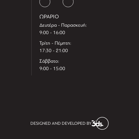
ΩΡΑΡΙΟ
Δευτέρα - Παρασκευή:
9:00 - 16:00
Τρίτη - Πέμπτη:
17:30 - 21:00
Σάββατο:
9:00 - 15:00
T
r
e
h
l
e
l
DESIGNED AND DEVELOPED BY
i
D
t
i
s
s
i
t
D
i
l
e
l
h
e
T
r