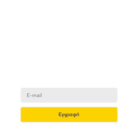
ΜΑΘΕΤΕ ΠΡΩΤΟΙ ΤΑ ΝΕΑ
ΜΑΣ
Ενημερωθείτε στο e-mail σας για τα
προϊόντα μας, τις νέες αφίξεις και τις
προσφορές μας.