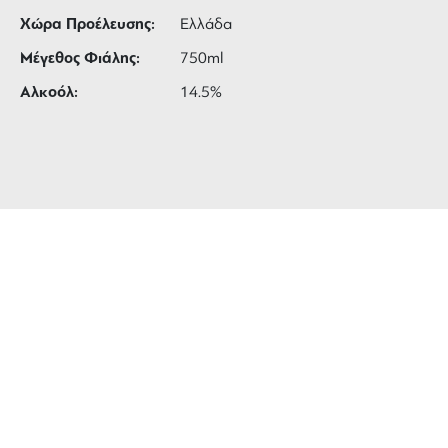
Χώρα Προέλευσης:
Ελλάδα
Μέγεθος Φιάλης:
750ml
Αλκοόλ:
14.5%
ΔΩΡΕΑΝ ΜΕΤΑΦΟΡΙΚΑ
για αγορές άνω των 99 €
3 ΑΤΟΚΕΣ ΔΟΣΕΙΣ
ευέλικτες πληρωμές