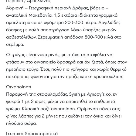
Περιοχή / Αμπελώνας
Αδριανή – Γεωγραφική περιοχή Δράμας, βόρειο –
ανατολική Μακεδονία. 1,5 εκτάρια ιδιόκτητα γραμμικά
αμπελοτεμάχια σε υψόμετρο 200-300 μέτρα. Αργιλώδες
έδαφος με καλή αποστράγγιση λόγω ύπαρξης μικρών
ασβεστόλιθων. Στρεμματική απόδοση 800-900 κιλά στο
στρέμμα.
Ο τρύγος είναι νυχτερινός, με στόχο τα σταφύλια να
φτάσουν στο οινοποιείο δροσερά και όχι ζεστά, όπως στον
ημερήσιο τρύγο. Έτσι, πολύ πιο γρήγορα και χωρίς θερμικό
σοκάρισμα, ψύχονται για την προζυμωτική κρυοεκχύλιση.
Οινοποίηση
Παραμονή της σταφυλομάζας, Syrah με Αγιωργίτικο, εν
ψυχρώ 1 με 2 ώρες, μέχρι να αποκτηθεί το επιθυμητό
χρώμα. Κλασική ροζέ οινοποίηση. Ωρίμανση πάνω στις
φίνες λάσπες για 2 μήνες που αυξάνει τον όγκο και δίνει
πλούσιο σώμα.
Γευστικά Χαρακτηριστικά