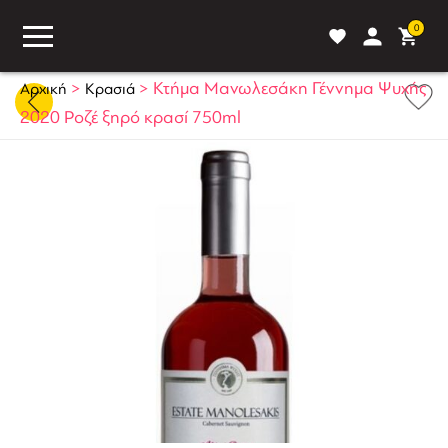
0
>
>
Κτήμα Μανωλεσάκη Γέννημα Ψυχής
Αρχική
Κρασιά
2020 Ροζέ ξηρό κρασί 750ml
ASS
BLOG
ΣΥΓΚΡΙΣΗ