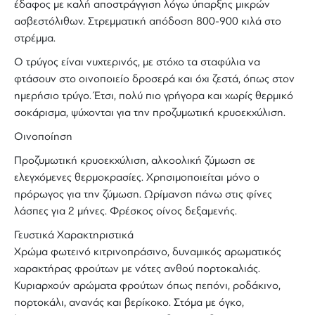
έδαφος με καλή αποστράγγιση λόγω ύπαρξης μικρών
ασβεστόλιθων. Στρεμματική απόδοση 800-900 κιλά στο
στρέμμα.
Ο τρύγος είναι νυχτερινός, με στόχο τα σταφύλια να
φτάσουν στο οινοποιείο δροσερά και όχι ζεστά, όπως στον
ημερήσιο τρύγο. Έτσι, πολύ πιο γρήγορα και χωρίς θερμικό
σοκάρισμα, ψύχονται για την προζυμωτική κρυοεκχύλιση.
Οινοποίηση
Προζυμωτική κρυοεκχύλιση, αλκοολική ζύμωση σε
ελεγχόμενες θερμοκρασίες. Χρησιμοποιείται μόνο ο
πρόρωγος για την ζύμωση. Ωρίμανση πάνω στις φίνες
λάσπες για 2 μήνες. Φρέσκος οίνος δεξαμενής.
Γευστικά Χαρακτηριστικά
Χρώμα φωτεινό κιτρινοπράσινο, δυναμικός αρωματικός
χαρακτήρας φρούτων με νότες ανθού πορτοκαλιάς.
Κυριαρχούν αρώματα φρούτων όπως πεπόνι, ροδάκινο,
πορτοκάλι, ανανάς και βερίκοκο. Στόμα με όγκο,