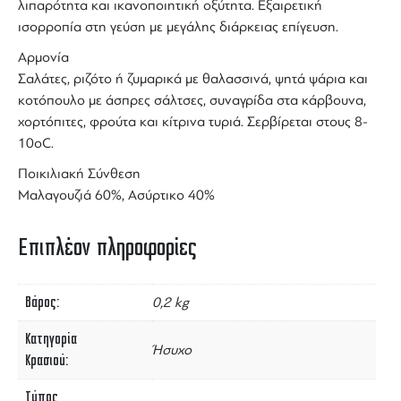
λιπαρότητα και ικανοποιητική οξύτητα. Εξαιρετική
ισορροπία στη γεύση με μεγάλης διάρκειας επίγευση.
Αρμονία
Σαλάτες, ριζότο ή ζυμαρικά με θαλασσινά, ψητά ψάρια και
κοτόπουλο με άσπρες σάλτσες, συναγρίδα στα κάρβουνα,
χορτόπιτες, φρούτα και κίτρινα τυριά. Σερβίρεται στους 8-
10οC.
Ποικιλιακή Σύνθεση
Μαλαγουζιά 60%, Ασύρτικο 40%
Επιπλέον πληροφορίες
Βάρος
0,2 kg
Κατηγορία
Ήσυχο
Κρασιού
Τύπος