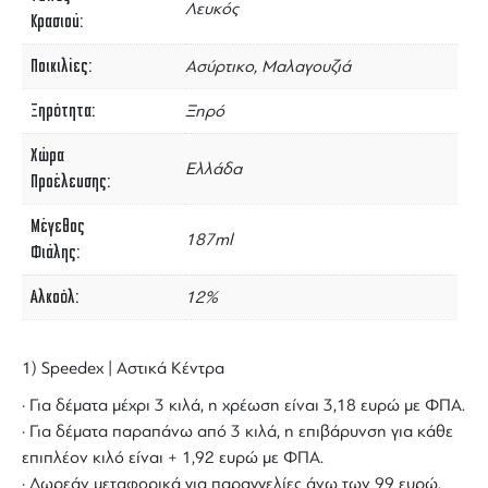
Λευκός
Κρασιού
Ποικιλίες
Ασύρτικο, Μαλαγουζιά
Ξηρότητα
Ξηρό
Χώρα
Ελλάδα
Προέλευσης
Μέγεθος
187ml
Φιάλης
Αλκοόλ
12%
1) Speedex | Αστικά Κέντρα
· Για δέματα μέχρι 3 κιλά, η χρέωση είναι 3,18 ευρώ με ΦΠΑ.
· Για δέματα παραπάνω από 3 κιλά, η επιβάρυνση για κάθε
επιπλέον κιλό είναι + 1,92 ευρώ με ΦΠΑ.
· Δωρεάν μεταφορικά για παραγγελίες άνω των 99 ευρώ,