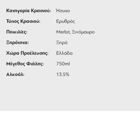
Κατηγορία Κρασιού:
Ήσυχο
Τύπος Κρασιού:
Ερυθρός
Ποικιλίες:
Merlot, Ξινόμαυρο
Ξηρότητα:
Ξηρό
Χώρα Προέλευσης:
Ελλάδα
Μέγεθος Φιάλης:
750ml
Αλκοόλ:
13.5%
ΔΩΡΕΑΝ ΜΕΤΑΦΟΡΙΚΑ
για αγορές άνω των 99 €