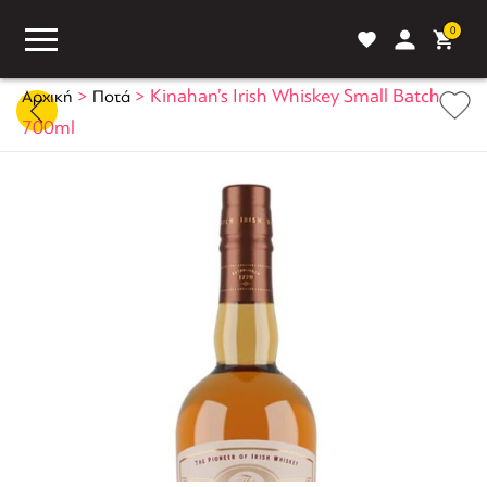
0
>
>
Kinahan’s Irish Whiskey Small Batch
Αρχική
Ποτά
700ml
ASS
BLOG
ΣΥΓΚΡΙΣΗ