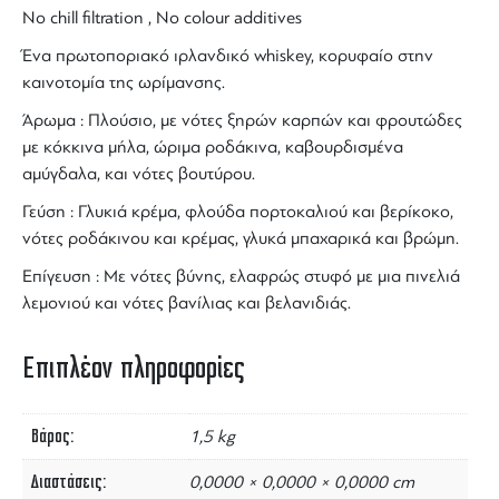
No chill filtration , No colour additives
Ένα πρωτοποριακό
ιρλανδικό whiskey,
κορυφαίο στην
καινοτομία της ωρίμανσης.
Άρωμα : Πλούσιο, με νότες ξηρών καρπών και φρουτώδες
με κόκκινα μήλα, ώριμα ροδάκινα, καβουρδισμένα
αμύγδαλα, και νότες βουτύρου.
Γεύση : Γλυκιά κρέμα, φλούδα πορτοκαλιού και βερίκοκο,
νότες ροδάκινου και κρέμας, γλυκά μπαχαρικά και βρώμη.
Επίγευση : Με νότες βύνης, ελαφρώς στυφό με μια πινελιά
λεμονιού και νότες βανίλιας και βελανιδιάς.
Επιπλέον πληροφορίες
Βάρος
1,5 kg
Διαστάσεις
0,0000 × 0,0000 × 0,0000 cm