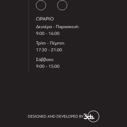
ΩΡΑΡΙΟ
Δευτέρα - Παρασκευή:
9:00 - 16:00
Τρίτη - Πέμπτη:
17:30 - 21:00
Σάββατο:
9:00 - 15:00
T
r
e
h
l
e
l
DESIGNED AND DEVELOPED BY
i
D
t
i
s
s
i
t
D
i
l
e
l
h
e
T
r