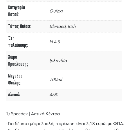
Κατηγορία
Ουίσκι
Ποτού
Τύπος Ουίσκι
Blended, Irish
Έτη
N.A.S
παλαίωσης
Χώρα
Ιρλανδία
Προέλευσης
Μέγεθος
700ml
Φιάλης
Αλκοόλ
46%
1) Speedex | Αστικά Κέντρα
· Για δέματα μέχρι 3 κιλά, η χρέωση είναι 3,18 ευρώ με ΦΠΑ.