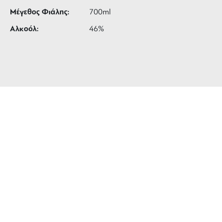
Μέγεθος Φιάλης:
700ml
Αλκοόλ:
46%
ΔΩΡΕΑΝ ΜΕΤΑΦΟΡΙΚΑ
για αγορές άνω των 99 €
3 ΑΤΟΚΕΣ ΔΟΣΕΙΣ
ευέλικτες πληρωμές