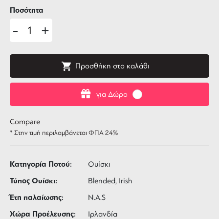
Ποσότητα
-
+
Προσθήκη στο καλάθι
για Δώρο
Compare
* Στην τιμή περιλαμβάνεται ΦΠΑ 24%
Κατηγορία Ποτού:
Ουίσκι
Τύπος Ουίσκι:
Blended, Irish
Έτη παλαίωσης:
N.A.S
Χώρα Προέλευσης:
Ιρλανδία