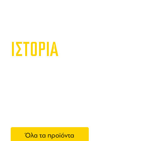
ΙΣΤΟΡΙΑ
NOVAT
Η εταιρεία
χώρο του ε
ιδρυτές τη
κούραση, π
δημιουργήσ
Όλα τα προϊόντα