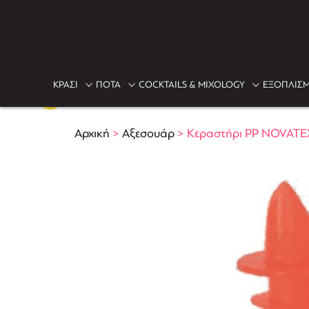
ΚΡΑΣΙ
ΠΟΤΑ
COCKTAILS & MIXOLOGY
ΕΞΟΠΛΙΣΜ
Αρχική
>
Αξεσουάρ
>
Κεραστήρι PP NOVATEX