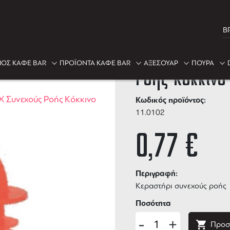
B
Κεραστήρι PP
ΟΣ ΚΑΦΕ BAR
ΠΡΟΪΟΝΤΑ ΚΑΦΕ BAR
ΑΞΕΣΟΥΑΡ
ΠΟΥΡΑ
Ροής Κόκκινο
 Συνεχούς Ροής Κόκκινο
Κωδικός προϊόντος:
11.0102
0,77
€
Περιγραφή:
Κεραστήρι συνεχούς ροής
Ποσότητα
-
+
Προσ