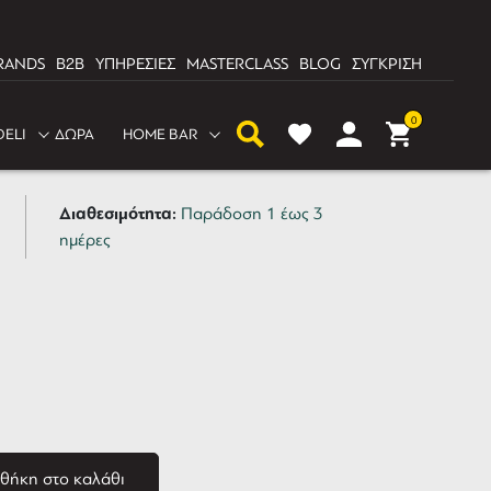
RANDS
B2B
ΥΠΗΡΕΣΙΕΣ
MASTERCLASS
BLOG
ΣΥΓΚΡΙΣΗ
 NOVATEX Συνεχούς
0
DELI
ΔΩΡΑ
HOME BAR
Διαθεσιμότητα:
Παράδοση 1 έως 3
ημέρες
θήκη στο καλάθι