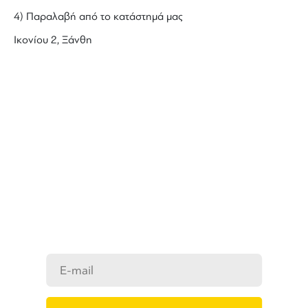
4) Παραλαβή από το κατάστημά μας
Ικονίου 2, Ξάνθη
ΜΑΘΕΤΕ ΠΡΩΤΟΙ ΤΑ ΝΕΑ
ΜΑΣ
Ενημερωθείτε στο e-mail σας για τα
προϊόντα μας, τις νέες αφίξεις και τις
προσφορές μας.