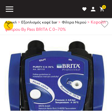
0
>
>
>
Κεφαλή
Αρχική
Εξοπλισμός καφέ bar
Φίλτρα Νερού
φίλτρου By Pass BRITA C 0–70%
ASS
BLOG
ΣΥΓΚΡΙΣΗ