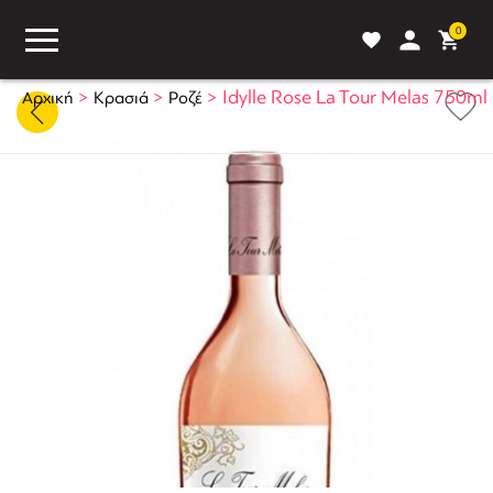
0
>
>
>
Idylle Rose La Tour Melas 750ml
Αρχική
Κρασιά
Ροζέ
ASS
BLOG
ΣΥΓΚΡΙΣΗ