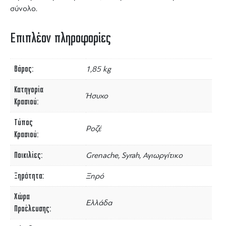
σύνολο.
Επιπλέον πληροφορίες
Βάρος
1,85 kg
Κατηγορία
Ήσυχο
Κρασιού
Τύπος
Ροζέ
Κρασιού
Ποικιλίες
Grenache, Syrah, Αγιωργίτικο
Ξηρότητα
Ξηρό
Χώρα
Ελλάδα
Προέλευσης