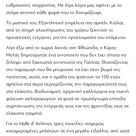
εύθραυστης ισορροπίας. Με λίγα λόγια μας αφήνει με το
στόμα ανοιχτό κάθε φορά που το δοκιμάζουμε.
Το μυστικό του; Εξαντλητική επιμέλεια στο αμπέλι. Κιόλας
από τη στιγμή ολοκλήρωσης του τρύγου ξεκινούν οι
προσεκτικές ενέργειες για την προετοιμασία του επόμενου.
Λίγο έξω από το χωριό
Αχινός
στη
Φθιώτιδα
, ο Κύρος
Μελάς
δημιούργησε ένα
οινοποιείο
που δεν έχει τίποτα να
ζηλέψει από ξακουστά οινοποιεία της Γαλλίας. Θυσιάζοντας
την παραγωγή που θα μπορούσε να έχει στον βωμό της
ποιότητας, αυτός και η ομάδα του φτάνουν τα 100 ετών
αμπέλια στα άκρα περιορίζοντας την παραγωγικότητά τους
στο ελάχιστο. Βιοδυναμική, οργανική καλλιέργεια και πυκνή
φύτευση σκληραγωγούν τα φυτά σε πρωτόγνωρα επίπεδα
συμπύκνωσης της ενέργειάς τους και της φροντίδας τους σε
ελάχιστα τσαμπιά.
Για το
Idylle
d’ Achinos, τρεις ποικιλίες ισομερώς
καταμερισμένες μπλέκουν σε ένα μεγάλο ειδύλλιο, από αυτά