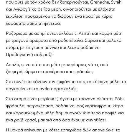
που ούτε με τον χρόνο δεν ξεπερνιούνται.
Grenache
,
Syrah
και
Αγιωργίτικο
σε ίσα μέρη, οινοποιούνται με ελάχιστη
εκχύλιση προκειμένου να δώσουν ένα κρασί με κύριο
χαρακτηριστικό τη φινέτσα.
Ροζ χρώμα
με ασημί αντανακλάσεις. Λεπτή και κομψή μύτη
με τραγανά αρώματα από ροδοπέταλα. Σάρκα και μαλακό
στόμα, με επίγευση μάνγκο και λευκό ροδάκινο.
Προβηγκιανό
στιλ
ροζέ
.
Απαλό, φινετσάτο στη μύτη με κυρίαρχες νότες από
ζουμερά, ώριμα πετροκέρασα και φράουλες.
Στη συνέχεια κάνουν την εμφάνιση τους το κόκκινο μήλο, το
σαγκουίνι και τα άνθη πορτοκαλιάς.
Στο στόμα είναι μετρίου(+) όγκου με τραγανή οξύτητα. Ρόδι,
φράουλα, πετροκέρασο, ροδάκινο, ροζ γκρέιπφρουτ, κίτρο
και καραμελωμένο μήλο δημιουργούν ιδιαίτερο προφίλ για
ένα ροζέ κρασί, μακριά από όσα έχουμε συνηθίσει.
Η μακρά επίγευση με νότες εσπεριδοειδών απογειώνει το