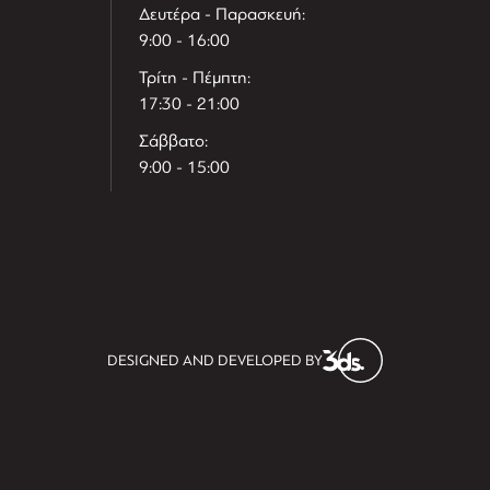
Δευτέρα - Παρασκευή:
9:00 - 16:00
Τρίτη - Πέμπτη:
17:30 - 21:00
Σάββατο:
9:00 - 15:00
T
r
e
h
l
e
l
DESIGNED AND DEVELOPED BY
i
D
t
i
s
s
i
t
D
i
l
e
l
h
e
T
r