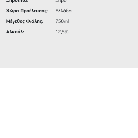
Ξηρότητα:
Ξηρό
Χώρα Προέλευσης:
Ελλάδα
Μέγεθος Φιάλης:
750ml
Αλκοόλ:
12,5%
ΔΩΡΕΑΝ ΜΕΤΑΦΟΡΙΚΑ
για αγορές άνω των 99 €
3 ΑΤΟΚΕΣ ΔΟΣΕΙΣ
ευέλικτες πληρωμές