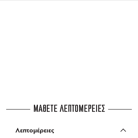
ΔΩΡΕΑΝ ΜΕΤΑΦΟΡΙΚΑ
για αγορές άνω των 99 €
3 ΑΤΟΚΕΣ ΔΟΣΕΙΣ
ευέλικτες πληρωμές
ΜΑΘΕΤΕ ΛΕΠΤΟΜΕΡΕΙΕΣ
Λεπτομέρειες