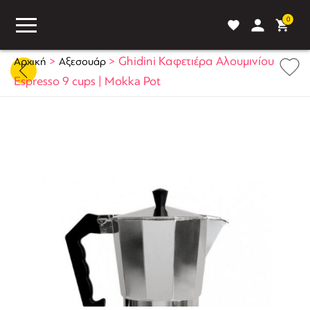
0
>
>
Ghidini Καφετιέρα Αλουμινίου
Αρχική
Αξεσουάρ
Espresso 9 cups | Mokka Pot
ASS
BLOG
ΣΥΓΚΡΙΣΗ