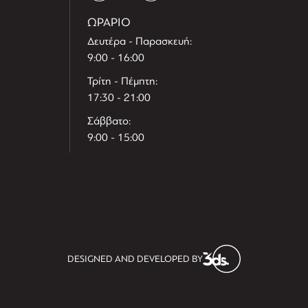
ΩΡΑΡΙΟ
Δευτέρα - Παρασκευή:
9:00 - 16:00
Τρίτη - Πέμπτη:
17:30 - 21:00
Σάββατο:
9:00 - 15:00
T
r
e
h
l
e
l
DESIGNED AND DEVELOPED BY
i
D
t
i
s
s
i
t
D
i
l
e
l
h
e
T
r