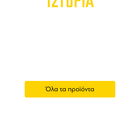
ΙΣΤΟΡΙΑ
Όλα τα προϊόντα
Ghidini
Η
Ghidini
είναι μια ιταλική εταιρεία που
εξειδικεύεται στην παραγωγή υψηλής