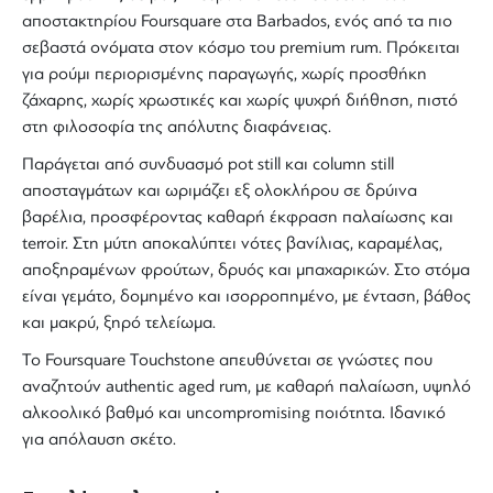
αποστακτηρίου
Foursquare
στα
Barbados
, ενός από τα πιο
σεβαστά ονόματα στον κόσμο του
premium rum
. Πρόκειται
για
ρούμι
περιορισμένης παραγωγής, χωρίς προσθήκη
ζάχαρης, χωρίς χρωστικές και χωρίς ψυχρή διήθηση, πιστό
στη φιλοσοφία της απόλυτης διαφάνειας.
Παράγεται από συνδυασμό pot still και column still
αποσταγμάτων και ωριμάζει εξ ολοκλήρου σε δρύινα
βαρέλια, προσφέροντας καθαρή έκφραση παλαίωσης και
terroir. Στη μύτη αποκαλύπτει νότες βανίλιας, καραμέλας,
αποξηραμένων φρούτων, δρυός και μπαχαρικών. Στο στόμα
είναι γεμάτο, δομημένο και ισορροπημένο, με ένταση, βάθος
και μακρύ, ξηρό τελείωμα.
Το
Foursquare Touchstone
απευθύνεται σε γνώστες που
αναζητούν
authentic aged rum
, με καθαρή παλαίωση, υψηλό
αλκοολικό βαθμό και uncompromising ποιότητα. Ιδανικό
για απόλαυση σκέτο.