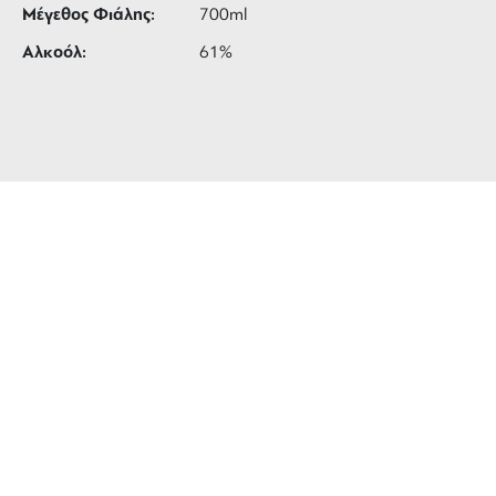
Μέγεθος Φιάλης:
700ml
Αλκοόλ:
61%
ΔΩΡΕΑΝ ΜΕΤΑΦΟΡΙΚΑ
για αγορές άνω των 99 €
3 ΑΤΟΚΕΣ ΔΟΣΕΙΣ
ευέλικτες πληρωμές