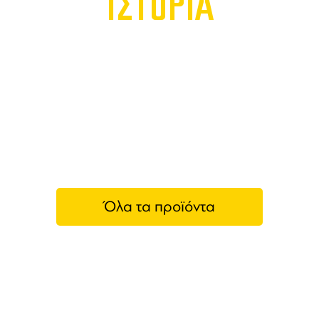
ΙΣΤΟΡΙΑ
Όλα τα προϊόντα
Foursquare Rum Distillery
Το
Foursquare Distillery
ανήκει στην οικογένεια