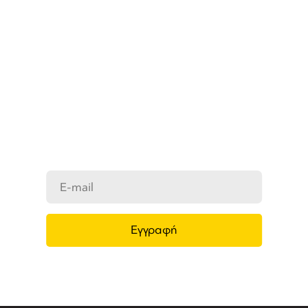
ΜΑΘΕΤΕ ΠΡΩΤΟΙ ΤΑ ΝΕΑ
ΜΑΣ
Ενημερωθείτε στο e-mail σας για τα
προϊόντα μας, τις νέες αφίξεις και τις
προσφορές μας.