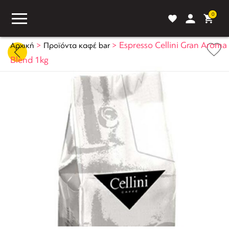
0
>
>
Espresso Cellini Gran Aroma
Αρχική
Προϊόντα καφέ bar
Blend 1kg
ASS
BLOG
ΣΥΓΚΡΙΣΗ